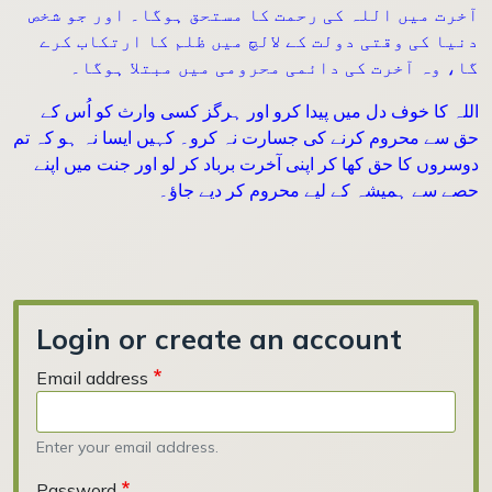
آخرت میں اللہ کی رحمت کا مستحق ہوگا۔ اور جو شخص
دنیا کی وقتی دولت کے لالچ میں ظلم کا ارتکاب کرے
گا، وہ آخرت کی دائمی محرومی میں مبتلا ہوگا۔
اللہ کا خوف دل میں پیدا کرو اور ہرگز کسی وارث کو اُس کے
حق سے محروم کرنے کی جسارت نہ کرو۔ کہیں ایسا نہ ہو کہ تم
دوسروں کا حق کھا کر اپنی آخرت برباد کر لو اور جنت میں اپنے
حصے سے ہمیشہ کے لیے محروم کر دیے جاؤ۔
Login or create an account
Email address
Enter your email address.
Password