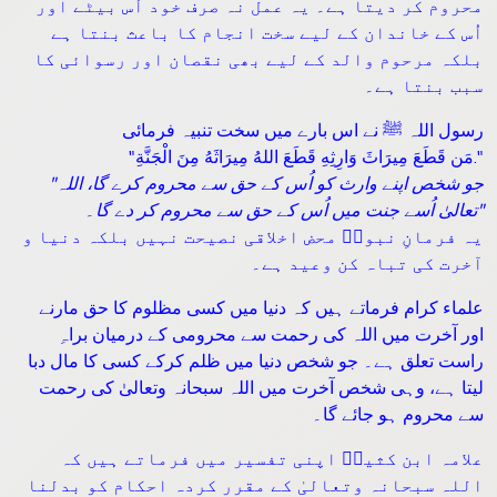
محروم کر دیتا ہے۔ یہ عمل نہ صرف خود اُس بیٹے اور
اُس کے خاندان کے لیے سخت انجام کا باعث بنتا ہے
بلکہ مرحوم والد کے لیے بھی نقصان اور رسوائی کا
سبب بنتا ہے۔
رسول اللہ ﷺ نے اس بارے میں سخت تنبیہ فرمائی
"مَن قَطَعَ مِيرَاثَ وَارِثِهِ قَطَعَ اللهُ مِيرَاثَهُ مِنَ الْجَنَّةِ."
"جو شخص اپنے وارث کو اُس کے حق سے محروم کرے گا، اللہ
تعالیٰ اُسے جنت میں اُس کے حق سے محروم کر دے گا۔"
یہ فرمانِ نبویؐ محض اخلاقی نصیحت نہیں بلکہ دنیا و
آخرت کی تباہ کن وعید ہے۔
علماء کرام فرماتے ہیں کہ دنیا میں کسی مظلوم کا حق مارنے
اور آخرت میں اللہ کی رحمت سے محرومی کے درمیان براہِ
راست تعلق ہے۔ جو شخص دنیا میں ظلم کرکے کسی کا مال دبا
لیتا ہے، وہی شخص آخرت میں اللہ سبحانہ وتعالیٰ کی رحمت
سے محروم ہو جائے گا۔
علامہ ابن کثیرؒ اپنی تفسیر میں فرماتے ہیں کہ
اللہ سبحانہ وتعالیٰ کے مقرر کردہ احکام کو بدلنا