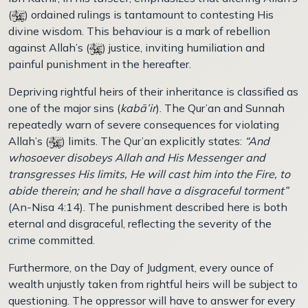
(
) ordained rulings is tantamount to contesting His
divine wisdom. This behaviour is a mark of rebellion
against Allah’s (
) justice, inviting humiliation and
painful punishment in the hereafter.
Depriving rightful heirs of their inheritance is classified as
one of the major sins (
kabā’ir
). The Qur’an and Sunnah
repeatedly warn of severe consequences for violating
Allah’s (
) limits. The Qur’an explicitly states:
“And
whosoever disobeys Allah and His Messenger and
transgresses His limits, He will cast him into the Fire, to
abide therein; and he shall have a disgraceful torment”
(An-Nisa 4:14). The punishment described here is both
eternal and disgraceful, reflecting the severity of the
crime committed.
Furthermore, on the Day of Judgment, every ounce of
wealth unjustly taken from rightful heirs will be subject to
questioning. The oppressor will have to answer for every