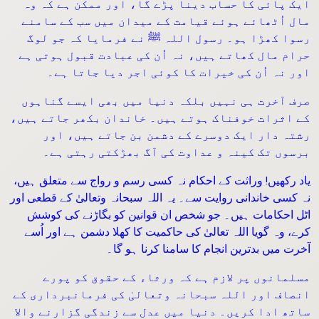
ایک پائی کا حساب دینا پڑے گا، اور ممکن ہے کہ وہ
مال اُٹھائے ہوئے قیامت کے میدان میں سب کے سامنے
رسوا کھڑا ہو۔ رسول اللہ ﷺ نے فرمایا کہ جو لوگ
حرام مال کھاتے ہیں، نہ اُن کی عبادت قبول ہوتی ہے
اور نہ اُن کی خیرات کا کوئی اجر دیا جاتا ہے۔
صرف آخرت ہی نہیں بلکہ دنیا میں بھی ایسے گناہوں
کے اثرات خوفناک ہوتے ہیں۔ خاندان بکھر جاتے ہیں،
رشتہ دار ایک دوسرے کے دشمن بن جاتے ہیں، اور
برسوں تک کینہ و عداوت کی آگ بھڑکتی رہتی ہے۔
یاد رکھیں! وراثت کے احکام نہ کسی رسم و رواج سے متعلق ہیں،
نہ کسی خاندانی روایت سے۔ یہ اللہ سبحانہ وتعالیٰ کے قطعی اور
اٹل احکامات ہیں۔ جو شخص ان قوانین کو بگاڑنے کی کوشش
کرے، وہ گویا اللہ تعالیٰ کی حاکمیت کا کھلا دشمن ہے اور اُسے
آخرت میں بدترین انجام کا سامنا کرنا ہو گا۔
مسلمانوں پر لازم ہے کہ ورثاء کے حقوق کو پورے
انصاف اور اللہ سبحانہ وتعالیٰ کی فرمانبرداری کے
ساتھ ادا کریں۔ دنیا میں عدل سے زندگی گزارنے والا