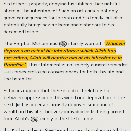
his father’s property, denying his siblings their rightful
share of the inheritance? Such an act carries not only
grave consequences for the son and his family, but also
potentially brings severe harm and dishonour to his
deceased father.
The Prophet Muhammad (
) sternly warned:
“
Whoever
deprives an heir of his inheritance which Allah has
prescribed, Allah will deprive him of his inheritance in
Paradise.”
This statement is not merely a moral reminder
—it carries profound consequences for both this life and
the hereafter.
Scholars explain that there is a direct relationship
between oppression in this world and deprivation in the
next. Just as a person unjustly deprives someone of
wealth in this life, that very individual risks being barred
from Allah’s (
) mercy in the life to come.
Ibn Kathir, in his
tafseer
, emphasizes that altering Allah’s