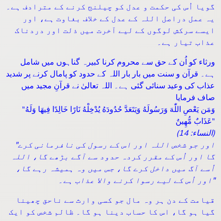
گویا اُس کی حکمت و عدل کو چیلنج کرنے کے مترادف ہے۔
یہ عمل دراصل اللہ کے عدل کے خلاف بغاوت ہے، اور
ایسے سرکش لوگوں کے لیے آخرت میں ذلت اور دردناک
عذاب تیار ہے۔
ورثاء کو اُن کے حق سے محروم کرنا کبیرہ گناہوں میں شامل
ہے۔ قرآن و سنت میں بار بار اللہ کے حدود کو پامال کرنے پر شدید
عذاب کی وعید سنائی گئی ہے۔ اللہ تعالیٰ نے قرآنِ مجید میں
صاف فرمایا
"وَمَن يَعْصِ اللّٰهَ وَرَسُولَهُ وَيَتَعَدَّ حُدُودَهُ يُدْخِلْهُ نَارًا خَالِدًا فِيهَا وَلَهُ
عَذَابٌ مُّهِينٌ"
(النساء: 14)
"اور جو شخص اللہ اور اس کے رسول کی نافرمانی کرے
گا اور اُس کے مقرر کردہ حدود سے آگے بڑھے گا، اللہ
اُسے آگ میں داخل کرے گا، جس میں وہ ہمیشہ رہے گا،
اور اُس کے لیے رسوا کرنے والا عذاب ہے۔"
قیامت کے دن ہر وہ مال جو کسی وارث سے ناحق چھینا
گیا ہو گا، اس کا حساب دینا ہو گا۔ ظالم شخص کو ایک