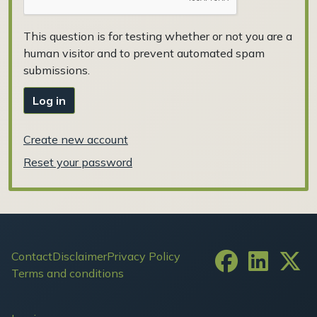
This question is for testing whether or not you are a
human visitor and to prevent automated spam
submissions.
Log in
Create new account
Reset your password
Footer
Contact
Disclaimer
Privacy Policy
Terms and conditions
User account menu