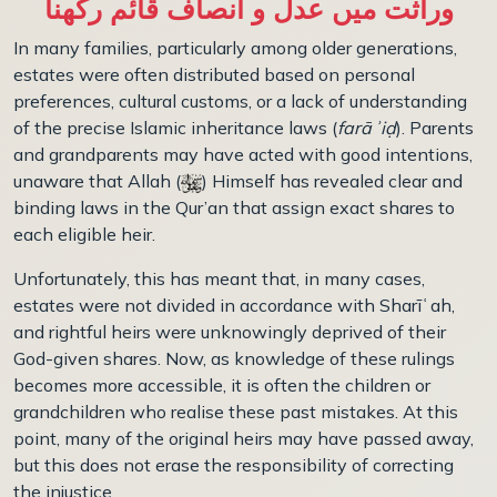
وراثت میں عدل و انصاف قائم رکھنا
In many families, particularly among older generations,
estates were often distributed based on personal
preferences, cultural customs, or a lack of understanding
of the precise Islamic inheritance laws (
farā
ʾ
i
ḍ
). Parents
and grandparents may have acted with good intentions,
unaware that Allah (
) Himself has revealed clear and
binding laws in the Qur’an that assign exact shares to
each eligible heir.
Unfortunately, this has meant that, in many cases,
estates were not divided in accordance with Sharī
ʿ
ah,
and rightful heirs were unknowingly deprived of their
God-given shares. Now, as knowledge of these rulings
becomes more accessible, it is often the children or
grandchildren who realise these past mistakes. At this
point, many of the original heirs may have passed away,
but this does not erase the responsibility of correcting
the injustice.