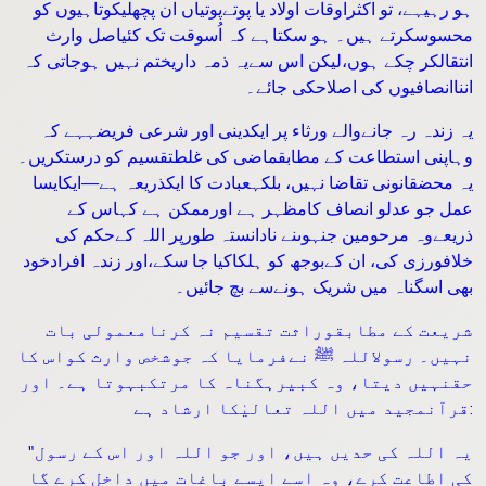
ہو رہیہے، تو اکثراوقات اولاد یا پوتےپوتیاں ان پچھلیکوتاہیوں کو
محسوسکرتے ہیں۔ ہو سکتاہے کہ اُسوقت تک کئیاصل وارث
انتقالکر چکے ہوں،لیکن اس سےیہ ذمہ داریختم نہیں ہوجاتی کہ
انناانصافیوں کی اصلاحکی جائے۔
یہ زندہ رہ جانےوالے ورثاء پر ایکدینی اور شرعی فریضہہے کہ
وہاپنی استطاعت کے مطابقماضی کی غلطتقسیم کو درستکریں۔
یہ محضقانونی تقاضا نہیں، بلکہعبادت کا ایکذریعہ ہے—ایکایسا
عمل جو عدلو انصاف کامظہر ہے اورممکن ہے کہاس کے
ذریعےوہ مرحومین جنہوںنے نادانستہ طورپر اللہ کےحکم کی
خلافورزی کی، ان کےبوجھ کو ہلکاکیا جا سکے،اور زندہ افرادخود
بھی اسگناہ میں شریک ہونےسے بچ جائیں۔
شریعت کے مطابقوراثت تقسیم نہ کرنامعمولی بات
نہیں۔ رسولاللہ ﷺ نےفرمایا کہ جوشخص وارث کواس کا
حقنہیں دیتا، وہ کبیرہگناہ کا مرتکبہوتا ہے۔ اور
قرآنمجید میں اللہ تعالیٰکا ارشاد ہے:
"یہ اللہ کی حدیں ہیں، اور جو اللہ اور اس کے رسول
کی اطاعت کرے، وہ اسے ایسے باغات میں داخل کرے گا