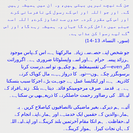
جن کے نیچے نہریں بہتی ہیں، وہ ان میں ہمیشہ رہیں
گے۔ اور جو اللہ اور اس کے رسول کی نافرمانی کرے
اور اس کی مقرر کردہ حدوں سے تجاوز کرے، اللہ اسے
جہنم میں داخل کرے گا جہاں وہ ہمیشہ رہے گا، اور اس
کے لیے رسوا کن عذاب ہے۔"
(سورۃ النساء، 13-14)
جو شخص اپنے حصےسے زیادہ مالرکھتا ہے، اس کےپاس موجود
ہرزائد پیسہ حرام ہےاور اسے واپسلوٹانا ضروری ہے۔ اگروراثت
کی تقسیمغلط ہو چکیہو، تو اسےدرست کرنا—even اگر
برسوںگزر چکے ہوں—توبہ کا دروازہہے، مال کوپاک کرنے
کاذریعہ ہے، اور ایکایسا عمل ہے جوبہت بڑے اجرکا سبب بنسکتا
ہے۔ یہ قدمنہ صرف مرحومینکو فائدہ دیتاہے، بلکہ زندہافراد کے
لیےاللہ کی رضااور رحمت حاصلکرنے کا ذریعہبھی بن سکتاہے۔
آئیے، ہم دیرکیے بغیر ماضیکی ناانصافیوں کیاصلاح کریں۔ یہ
ہمارےوالدین کے حقمیں ایک خدمتہے اور ہمارےاپنے انجام کے
لیےحفاظت۔ ہم انکا مقام آخرتمیں بلند کریںگے، اور اپنےلیے اللہ
کےہاں نجات کیراہ ہموار کریںگے۔