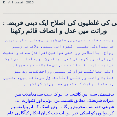
Dr. A. Hussain, 2025
______________________________________________________
: کی غلطیوں کی اصلاح ایک دینی فریضہ
وراثت میں عدل و انصاف قائم رکھنا
بہت سے خاندانوںمیں، خاص طور پرپچھلی نسلوں میں،
جائیدادکی تقسیم اکثرذاتی پسند، علاقائی رسمو
رواج، یااسلامی وراثتی قوانین (فرائض) سے ناواقفیت
کیبنیاد پر کیجاتی تھی۔ والدین اوردادا دادی نیک
نیتیسے ایسا کرسکتے تھے، اس حقیقتسے بے خبرکہ
اللہ تعالیٰنے قرآن کریممیں وراثت کےبارے میں
نہایت واضحاور قطعی احکامنازل فرمائے ہیں، جنمیں
ہر حقدار وارث کامتعین حصہ بیان کیاگیا ہے۔
بدقسمتی سے، اس کانتیجہ یہ ہواکہ بہت سےمعاملات میں
میراث شریعتکے مطابق تقسیمنہیں ہوئی، اور کئیوارث اپنے
شرعی حصےسے محروم رہگئے—بغیر اسکے کہ انہیںیا تقسیم
کرنےوالوں کو اسکی خبر ہو۔اب جب کہان احکام کیآگاہی عام