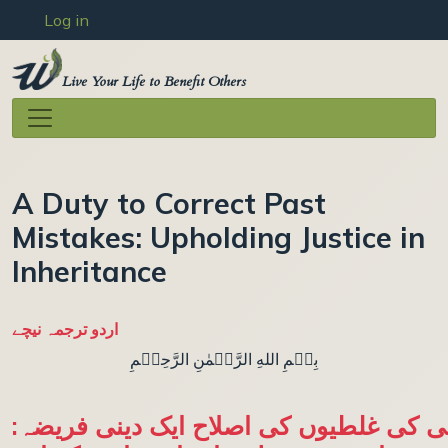
User account menu
Skip to main content
Log in
Live Your Life to Benefit Others
A Duty to Correct Past
Mistakes: Upholding Justice in
Inheritance
اردو ترجمہ نیچے
بِسۡمِ اللهِ الرَّحۡمٰنِ الرَّحِيۡمِ
: کی غلطیوں کی اصلاح ایک دینی فریضہ