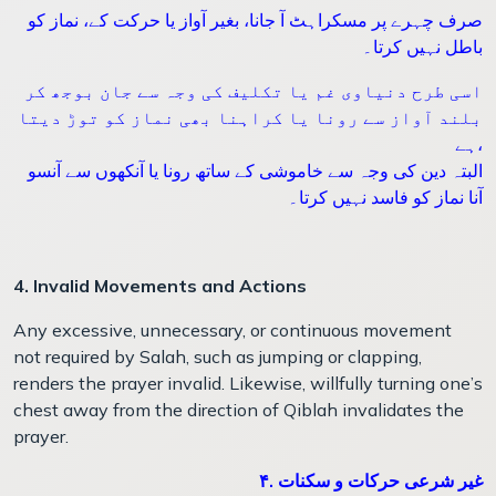
صرف چہرے پر مسکراہٹ آ جانا، بغیر آواز یا حرکت کے، نماز کو
باطل نہیں کرتا۔
اسی طرح دنیاوی غم یا تکلیف کی وجہ سے جان بوجھ کر
بلند آواز سے رونا یا کراہنا بھی نماز کو توڑ دیتا
ہے،
البتہ دین کی وجہ سے خاموشی کے ساتھ رونا یا آنکھوں سے آنسو
آنا نماز کو فاسد نہیں کرتا۔
4. Invalid Movements and Actions
Any excessive, unnecessary, or continuous movement
not required by Salah, such as jumping or clapping,
renders the prayer invalid. Likewise, willfully turning one’s
chest away from the direction of Qiblah invalidates the
prayer.
۴. غیر شرعی حرکات و سکنات