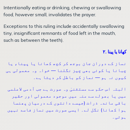
Intentionally eating or drinking, chewing or swallowing
food, however small, invalidates the prayer.
Exceptions to this ruling include accidentally swallowing
tiny, insignificant remnants of food left in the mouth,
such as between the teeth).
۲. کھانا یا پینا
نماز کے دوران جان بوجھ کر کچھ کھانا یا پینا، یا
چبانا یا کوئی بھی چیز نگلنا — خواہ وہ معمولی ہی
کیوں نہ ہو — نماز کو باطل کر دیتا ہے۔
البتہ اس حکم سے مستثنیٰ وہ صورت ہے جب آدمی لاعلمی
میں یا بھولے سے منہ میں موجود معمولی اور حقیر
باقی ماندہ ذرات (جیسے دانتوں کے درمیان پھنسا
ہوا کھانا) نگل لے۔ ایسی صورت میں نماز فاسد نہیں
ہوتی۔