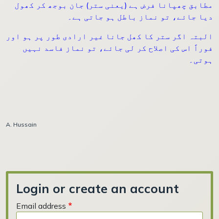
مطابق چھپانا فرض ہے (یعنی ستر) جان بوجھ کر کھول
دیا جائے، تو نماز باطل ہو جاتی ہے۔
البتہ اگر ستر کا کھل جانا غیر ارادی طور پر ہو اور
فوراً اس کی اصلاح کر لی جائے، تو نماز فاسد نہیں
ہوتی۔
A. Hussain
Login or create an account
Email address