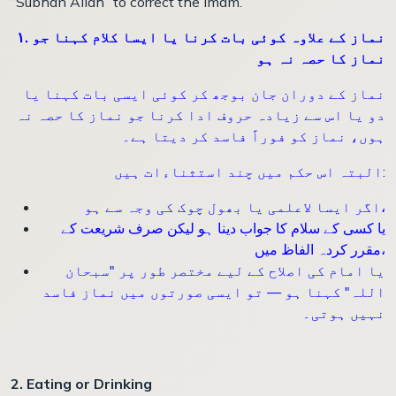
“Subhan Allah” to correct the imam.
۱. نماز کے علاوہ کوئی بات کرنا یا ایسا کلام کہنا جو
نماز کا حصہ نہ ہو
نماز کے دوران جان بوجھ کر کوئی ایسی بات کہنا یا
دو یا اس سے زیادہ حروف ادا کرنا جو نماز کا حصہ نہ
ہوں، نماز کو فوراً فاسد کر دیتا ہے۔
البتہ اس حکم میں چند استثناءات ہیں:
اگر ایسا لاعلمی یا بھول چوک کی وجہ سے ہو،
یا کسی کے سلام کا جواب دینا ہو لیکن صرف شریعت کے
مقرر کردہ الفاظ میں،
یا امام کی اصلاح کے لیے مختصر طور پر "سبحان
اللہ" کہنا ہو — تو ایسی صورتوں میں نماز فاسد
نہیں ہوتی۔
2. Eating or Drinking