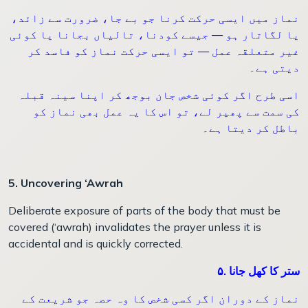
نماز میں ایسی حرکت کرنا جو بے جا، ضرورت سے زائد،
یا لگاتار ہو — جیسے کودنا، تالیاں بجانا یا کوئی
غیر متعلقہ عمل — تو ایسی حرکت نماز کو فاسد کر
دیتی ہے۔
اسی طرح اگر کوئی شخص جان بوجھ کر اپنا سینہ قبلہ
کی سمت سے پھیر لے، تو اس کا یہ عمل بھی نماز کو
باطل کر دیتا ہے۔
5. Uncovering ‘Awrah
Deliberate exposure of parts of the body that must be
covered (‘awrah) invalidates the prayer unless it is
accidental and is quickly corrected.
۵. ستر کا کھل جانا
نماز کے دوران اگر کسی شخص کا وہ حصہ جو شریعت کے