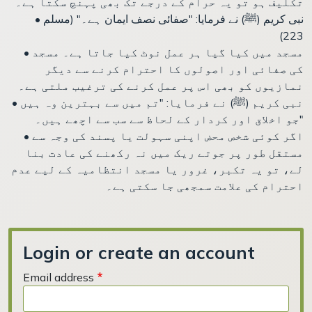
تکلیف ہو تو یہ حرام کے درجے تک بھی پہنچ سکتا ہے۔
• نبی کریم (ﷺ) نے فرمایا: "صفائی نصف ایمان ہے۔" (مسلم
223)
• مسجد میں کیا گیا ہر عمل نوٹ کیا جاتا ہے۔ مسجد
کی صفائی اور اصولوں کا احترام کرنے سے دیگر
نمازیوں کو بھی اس پر عمل کرنے کی ترغیب ملتی ہے۔
• نبی کریم (ﷺ) نے فرمایا: "تم میں سے بہترین وہ ہیں
جو اخلاق اور کردار کے لحاظ سے سب سے اچھے ہیں۔"
• اگر کوئی شخص محض اپنی سہولت یا پسند کی وجہ سے
مستقل طور پر جوتے ریک میں نہ رکھنے کی عادت بنا
لے، تو یہ تکبر، غرور یا مسجد انتظامیہ کے لیے عدم
احترام کی علامت سمجھی جا سکتی ہے۔
Login or create an account
Email address