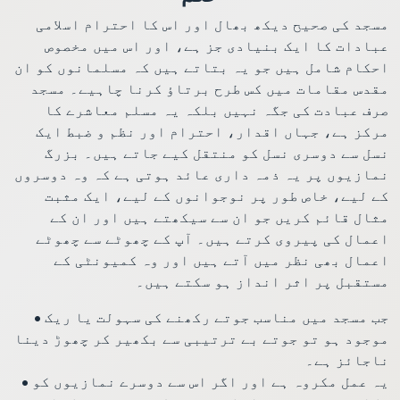
مسجد کی صحیح دیکھ بھال اور اس کا احترام اسلامی
عبادات کا ایک بنیادی جز ہے، اور اس میں مخصوص
احکام شامل ہیں جو یہ بتاتے ہیں کہ مسلمانوں کو ان
مقدس مقامات میں کس طرح برتاؤ کرنا چاہیے۔ مسجد
صرف عبادت کی جگہ نہیں بلکہ یہ مسلم معاشرے کا
مرکز ہے، جہاں اقدار، احترام اور نظم و ضبط ایک
نسل سے دوسری نسل کو منتقل کیے جاتے ہیں۔ بزرگ
نمازیوں پر یہ ذمہ داری عائد ہوتی ہے کہ وہ دوسروں
کے لیے، خاص طور پر نوجوانوں کے لیے، ایک مثبت
مثال قائم کریں جو ان سے سیکھتے ہیں اور ان کے
اعمال کی پیروی کرتے ہیں۔ آپ کے چھوٹے سے چھوٹے
اعمال بھی نظر میں آتے ہیں اور وہ کمیونٹی کے
مستقبل پر اثر انداز ہو سکتے ہیں۔
• جب مسجد میں مناسب جوتے رکھنے کی سہولت یا ریک
موجود ہو تو جوتے بے ترتیبی سے بکھیر کر چھوڑ دینا
ناجائز ہے۔
• یہ عمل مکروہ ہے اور اگر اس سے دوسرے نمازیوں کو