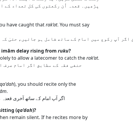
پڑھیں۔ قعدہ اُن رکعتوں کی کل تعداد کے ا
you have caught that
rak‘at
. You must say
 اگر آپ رکوع میں امام کے ساتھ شامل ہو جائیں، حتیٰ کہ 
he imām delay rising from
ruku
?
olely to allow a latecomer to catch the
rak‘at
.
حنفی فقہ کے مطابق اگر امام صرف اس
qa'dah
), you should recite only the
lām
.
اگر آپ امام کے ساتھ آخری قعدہ
itting (
qa’dah
)?
then remain silent. If he recites more by