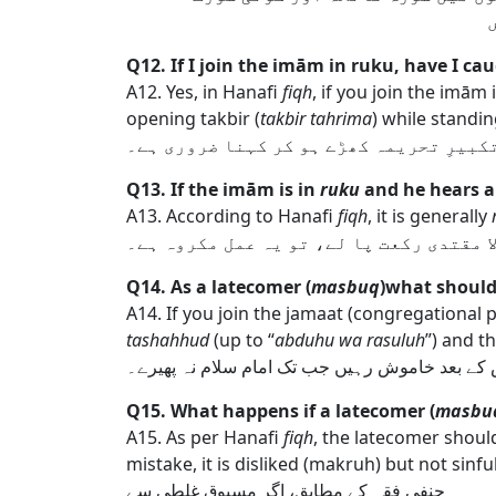
Q12. If I join the imām in ruku, have I cau
A12. Yes, in Hanafi
fiqh
, if you join the imām 
opening takbir (
takbir tahrima
) while standin
کبیرِ تحریمہ کھڑے ہو کر کہنا ضروری ہے۔
Q13. If the imām is in
ruku
and he hears a
A13. According to Hanafi
fiqh
, it is generally
 مقتدی رکعت پا لے، تو یہ عمل مکروہ ہے۔
Q14. As a latecomer (
masbuq
)what should I
A14. If you join the jamaat (congregational pr
tashahhud
(up to “
abduhu wa rasuluh
”) and t
 کے بعد خاموش رہیں جب تک امام سلام نہ پھیرے۔
Q15. What happens if a latecomer (
masbu
A15. As per Hanafi
fiqh
, the latecomer shoul
mistake, it is disliked (makruh) but not sinf
حنفی فقہ کے مطابق، اگر مسبوق غلطی سے