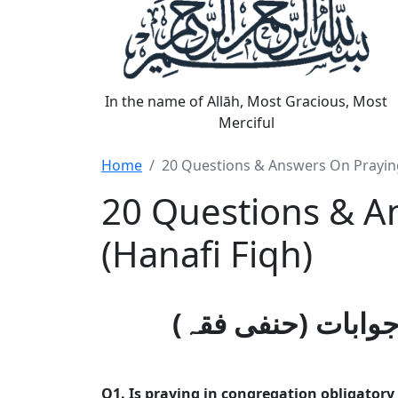
In the name of Allāh, Most Gracious, Most
Merciful
Home
20 Questions & Answers On Praying
20 Questions & A
(Hanafi Fiqh)
Q1. Is praying in congregation obligatory