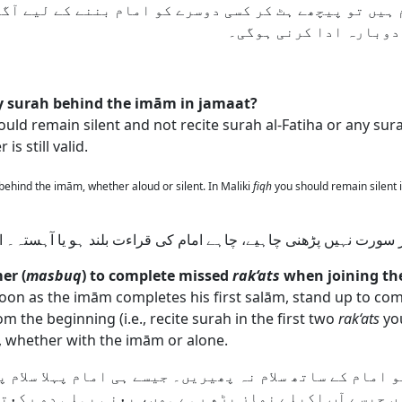
ہیں تو پیچھے ہٹ کر کسی دوسرے کو امام بننے کے لیے آگے
 دوبارہ ادا کرنی ہوگی۔
any surah behind the imām in jamaat?
hould remain silent and not recite surah al-Fatiha or any su
is still valid.
 behind the imām, whether aloud or silent. In Maliki
fiqh
you should remain silent in
 سورت نہیں پڑھنی چاہیے، چاہے امام کی قراءت بلند ہو یا آہستہ۔ ا
er (
masbuq
) to complete missed
rak‘ats
when joining th
oon as the imām completes his first salām, stand up to com
 the beginning (i.e., recite surah in the first two
rak‘ats
yo
, whether with the imām or alone.
 امام کے ساتھ سلام نہ پھیریں۔ جیسے ہی امام پہلا سلام 
 جیسے آپ اکیلے نماز پڑھ رہے ہوں، یعنی پہلی دو رکعتو