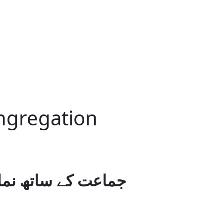
ngregation
جماعت کے ساتھ نماز پڑھنے کے بار)