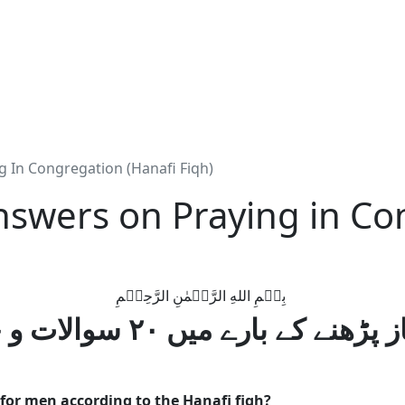
 In Congregation (Hanafi Fiqh)
nswers on Praying in Co
بِسۡمِ اللهِ الرَّحۡمٰنِ الرَّحِيۡمِ
ے میں ۲۰ سوالات و جوابات (حنفی فقہ
 for men according to the Hanafi fiqh?