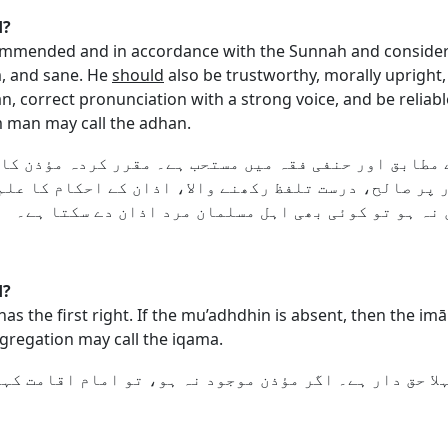
d?
commended and in accordance with the Sunnah and consider
, and sane. He
should
also be trustworthy, morally upright
 correct pronunciation with a strong voice, and be reliable
m man may call the adhan.
 مطابق اور حنفی فقہ میں مستحب ہے۔ مقرر کردہ مؤذن کا
 پر صالح، درست تلفظ رکھنے والا، اذان کے احکام کا علم
 نہ ہو تو کوئی بھی اہل مسلمان مرد اذان دے سکتا ہے۔
d?
has the first right. If the mu’adhdhin is absent, then the im
gregation may call the iqama.
لا حق دار ہے۔ اگر مؤذن موجود نہ ہو، تو امام اقامت کہ