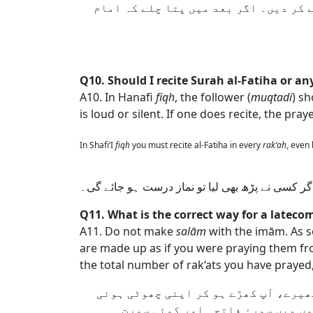
 کر دیں۔ اگر بعد میں پتا چلے کہ امام
Q10. Should I recite Surah al-Fatiha or 
A10. In Hanafi
fiqh
, the follower (
muqtadi
) s
is loud or silent. If one does recite, the prayer 
In Shafi‘I
fiqh
you must recite al-Fatiha in every
rak‘ah
, even
گر کسی نے پڑھ بھی لیا تو نماز درست ہو جائے گی۔
Q11. What is the correct way for a latecom
A11. Do not make
salām
with the imām. As s
are made up as if you were praying them from
the total number of rak‘ats you have prayed
پھیرے، آپ کھڑے ہو کر اپنی چھوٹی ہوئی
ں میں سورۂ فاتحہ اور کوئی سورت