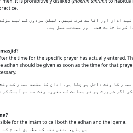
r men. It is prohibitively disliked (
makruh tahrimi
) to habitua
ractice.
لیے اذان اور اقامت فرض نہیں، لیکن مردوں کے لیے مؤکدہ
ا کرنا ثابت شدہ اور مستحب عمل ہے۔
 masjid
?
fter the time for the specific prayer has actually entered. 
the adhan should be given as soon as the time for that prayer
cessary.
ماز کا وقت داخل ہو چکا ہو۔ اذان کا مقصد نماز کے وقت 
کن اگر ضرورت ہو تو جماعت کے مقررہ وقت سے ہم آہنگ کرن
ama?
issible for the imām to call both the adhan and the iqama.
جی ہاں، حنفی فقہ کے مطابق امام کے 