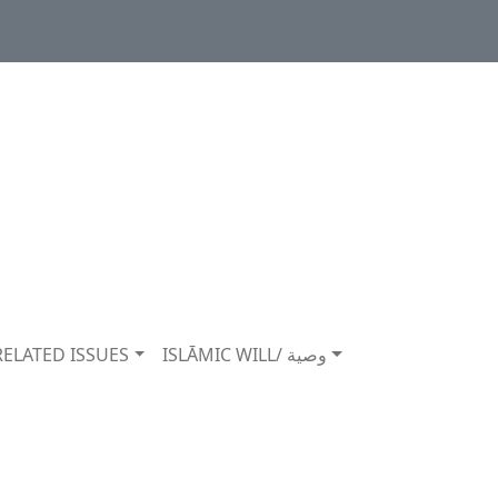
RELATED ISSUES
ISLĀMIC WILL/ وصية