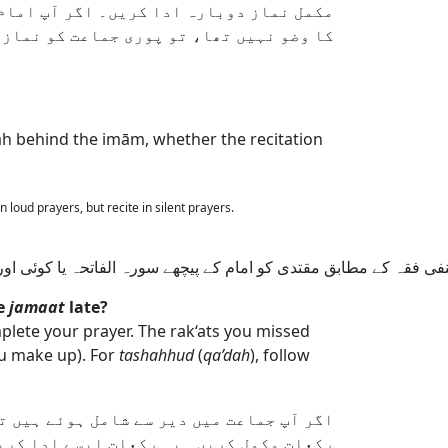
مکمل نماز دوبارہ ادا کریں۔ اگر آپ امام 
کا وضو نہیں تھا، تو پوری جماعت کو نماز
rah behind the imām, whether the recitation
 loud prayers, but recite in silent prayers.
فی فقہ کے مطابق مقتدی کو امام کے پیچھے سورہ الفاتحہ یا کوئی اور
e
jamaat
late?
plete your prayer. The rak‘ats you missed
u make up). For
tashahhud
(
qa’dah
), follow
اگر آپ جماعت میں دیر سے شامل ہوئے ہیں تو
رکعات مکمل کریں۔ یہ رکعات ایسے ادا کریں