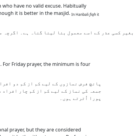
n who have no valid excuse. Habitually
hough it is better in the masjid.
In Hanbali
fiqh
it
بغیر کسی عذر کے اسے معمول بنا لینا گناہ ہے۔ اگرچہ م
. For Friday prayer, the minimum is four
پانچ فرض نمازوں کے لیے کم از کم دو افراد
جمعہ کی نماز کے لیے کم از کم چار افراد 
پورا اُترتے ہوں۔
nal prayer, but they are considered