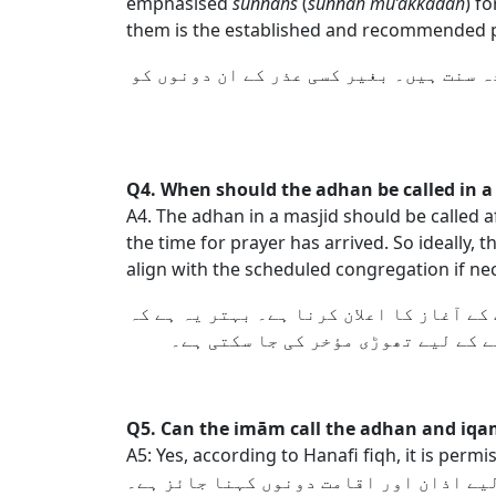
emphasised
sunnahs
(
sunnah mu’akkadah
) fo
them is the established and recommended p
 سنت ہیں۔ بغیر کسی عذر کے ان دونوں کو
Q4. When should the adhan be called in a
A4. The adhan in a masjid should be called a
the time for prayer has arrived. So ideally, 
align with the scheduled congregation if ne
کے آغاز کا اعلان کرنا ہے۔ بہتر یہ ہے کہ
ے کے لیے تھوڑی مؤخر کی جا سکتی ہے۔
Q5. Can the imām call the adhan and iq
A5: Yes, according to Hanafi fiqh, it is perm
لیے اذان اور اقامت دونوں کہنا جائز ہے۔