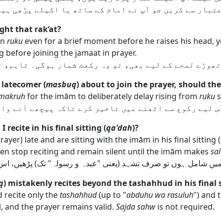
عتبار سے کریں جو آپ نے امام کے ساتھ یا اکیلے پڑھی ہیں
ght that rak‘at?
in
ruku
even for a brief moment before he raises his head, 
g before joining the jamaat in prayer.
تھوڑے لمحے کے لیے بھی، تو وہ رکعت شمار ہوگی۔ تاہم، ت
 latecomer (
masbuq
) about to join the prayer, should t
makruh
for the imām to deliberately delay rising from
ruku
s
 لیے رکوع سے اٹھنے میں تاخیر کرے تاکہ پیچھے آنے والا
 recite in his final sitting (
qa'dah
)?
ayer) late and are sitting with the imām in his final sitting (
hen stop reciting and remain silent until the imām makes
sa
 میں شامل ہوں تو صرف تشہد (یعنی "عبدہ و رسولہ" تک) پڑھیں، اس
q
) mistakenly recites beyond the tashahhud in his final s
d recite only the
tashahhud
(up to "
abduhu wa rasuluh
") and 
ul, and the prayer remains valid.
Sajda sahw
is not required.