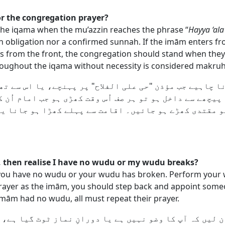
r the congregation prayer?
the iqama when the mu’azzin reaches the phrase “
Hayya ‘ala
 an obligation nor a confirmed sunnah. If the imām enters f
rs from the front, the congregation should stand when the
roughout the iqama without necessity is considered makruh
ا چاہیے جب مؤذن "حی علی الفلاح" پر پہنچے، یا اس سے تھ
پیچھے سے داخل ہو تو ہر صف اُس وقت کھڑی ہو جب امام اُن 
و مقتدی کھڑے ہو جائیں۔ اقامت سے پہلے کھڑا ہو جانا یا
r, then realise I have no wudu or my wudu breaks?
e you have no wudu or your wudu has broken. Perform your 
prayer as the imām, you should step back and appoint someo
 imām had no wudu, all must repeat their prayer.
 لیں کہ آپ کا وضو نہیں ہے یا دورانِ نماز ٹوٹ گیا ہے، 