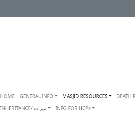
Main navigation
HOME
GENERAL INFO
MASJID RESOURCES
DEATH 
INHERITANCE/ ميراث
INFO FOR HCPs