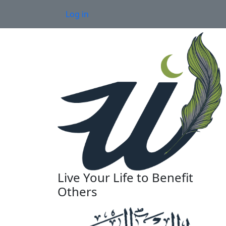
Skip to main content
User account menu
Log in
Live Your Life to Benefit
Others