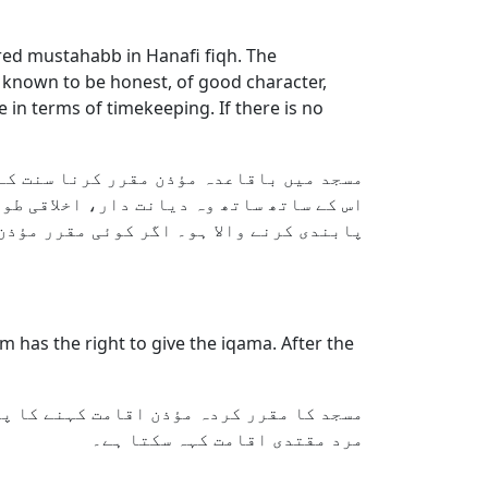
ed mustahabb in Hanafi fiqh. The
, known to be honest, of good character,
 in terms of timekeeping. If there is no
مسجد میں باقاعدہ مؤذن مقرر کرنا سنت کے
اس کے ساتھ ساتھ وہ دیانت دار، اخلاقی طور
پابندی کرنے والا ہو۔ اگر کوئی مقرر مؤذن
ām has the right to give the iqama. After the
مسجد کا مقرر کردہ مؤذن اقامت کہنے کا پہ
مرد مقتدی اقامت کہہ سکتا ہے۔