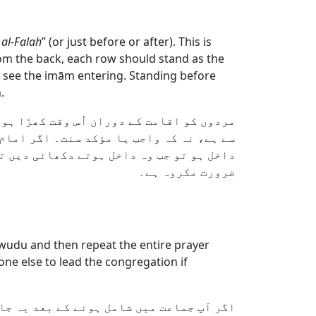
 al-Falah
” (or just before or after). This is
rom the back, each row should stand as the
y see the imām entering. Standing before
.
مردوں کو اقامت کے دوران اُس وقت کھڑا ہون
سے ہے، نہ کہ واجب یا مؤکد سنت۔ اگر امام 
داخل ہو تو جب وہ داخل ہوتے دکھائی دیں ت
ضرورت مکروہ ہے۔
wudu and then repeat the entire prayer
ne else to lead the congregation if
اگر آپ جماعت میں شامل ہونے کے بعد یہ جان