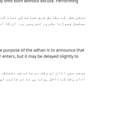
lly omit both without excuse. Performing
حنفی فقہ کے مطابق فرض جماعت کی نماز کے 
مسلسل چھوڑنا مکروہِ تحریمی ہے۔ ان کا اد
The purpose of the adhan is to announce that
 enters, but it may be delayed slightly to
مسجد میں اذان اس وقت دی جائے جب متعلقہ ن
اذان وقت کے داخل ہوتے ہی دے دی جائے، لی