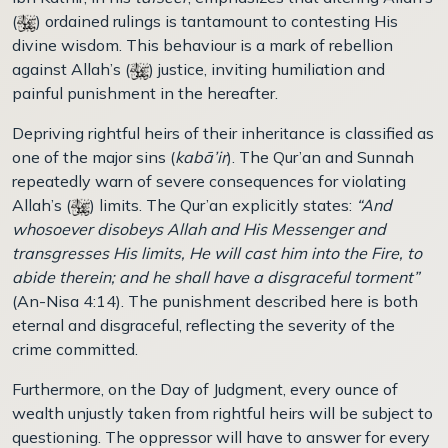
(
) ordained rulings is tantamount to contesting His
divine wisdom. This behaviour is a mark of rebellion
against Allah’s (
) justice, inviting humiliation and
painful punishment in the hereafter.
Depriving rightful heirs of their inheritance is classified as
one of the major sins (
kabā’ir
). The Qur’an and Sunnah
repeatedly warn of severe consequences for violating
Allah’s (
) limits. The Qur’an explicitly states:
“And
whosoever disobeys Allah and His Messenger and
transgresses His limits, He will cast him into the Fire, to
abide therein; and he shall have a disgraceful torment”
(An-Nisa 4:14). The punishment described here is both
eternal and disgraceful, reflecting the severity of the
crime committed.
Furthermore, on the Day of Judgment, every ounce of
wealth unjustly taken from rightful heirs will be subject to
questioning. The oppressor will have to answer for every