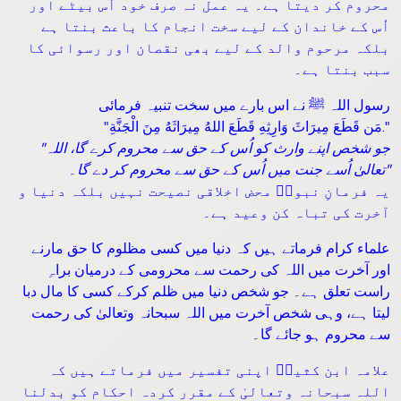
محروم کر دیتا ہے۔ یہ عمل نہ صرف خود اُس بیٹے اور
اُس کے خاندان کے لیے سخت انجام کا باعث بنتا ہے
بلکہ مرحوم والد کے لیے بھی نقصان اور رسوائی کا
سبب بنتا ہے۔
رسول اللہ ﷺ نے اس بارے میں سخت تنبیہ فرمائی
"مَن قَطَعَ مِيرَاثَ وَارِثِهِ قَطَعَ اللهُ مِيرَاثَهُ مِنَ الْجَنَّةِ."
"جو شخص اپنے وارث کو اُس کے حق سے محروم کرے گا، اللہ
تعالیٰ اُسے جنت میں اُس کے حق سے محروم کر دے گا۔"
یہ فرمانِ نبویؐ محض اخلاقی نصیحت نہیں بلکہ دنیا و
آخرت کی تباہ کن وعید ہے۔
علماء کرام فرماتے ہیں کہ دنیا میں کسی مظلوم کا حق مارنے
اور آخرت میں اللہ کی رحمت سے محرومی کے درمیان براہِ
راست تعلق ہے۔ جو شخص دنیا میں ظلم کرکے کسی کا مال دبا
لیتا ہے، وہی شخص آخرت میں اللہ سبحانہ وتعالیٰ کی رحمت
سے محروم ہو جائے گا۔
علامہ ابن کثیرؒ اپنی تفسیر میں فرماتے ہیں کہ
اللہ سبحانہ وتعالیٰ کے مقرر کردہ احکام کو بدلنا