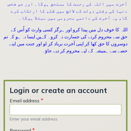
آخرت میں اللہ کی رحمت کا مستحق ہوگا۔ اور جو شخص
دنیا کی وقتی دولت کے لالچ میں ظلم کا ارتکاب کرے
گا، وہ آخرت کی دائمی محرومی میں مبتلا ہوگا۔
اللہ کا خوف دل میں پیدا کرو اور ہرگز کسی وارث کو اُس کے
حق سے محروم کرنے کی جسارت نہ کرو۔ کہیں ایسا نہ ہو کہ تم
دوسروں کا حق کھا کر اپنی آخرت برباد کر لو اور جنت میں اپنے
حصے سے ہمیشہ کے لیے محروم کر دیے جاؤ۔
Login or create an account
Email address
Enter your email address.
Password