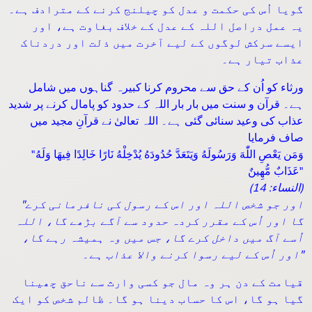
گویا اُس کی حکمت و عدل کو چیلنج کرنے کے مترادف ہے۔
یہ عمل دراصل اللہ کے عدل کے خلاف بغاوت ہے، اور
ایسے سرکش لوگوں کے لیے آخرت میں ذلت اور دردناک
عذاب تیار ہے۔
ورثاء کو اُن کے حق سے محروم کرنا کبیرہ گناہوں میں شامل
ہے۔ قرآن و سنت میں بار بار اللہ کے حدود کو پامال کرنے پر شدید
عذاب کی وعید سنائی گئی ہے۔ اللہ تعالیٰ نے قرآنِ مجید میں
صاف فرمایا
"وَمَن يَعْصِ اللّٰهَ وَرَسُولَهُ وَيَتَعَدَّ حُدُودَهُ يُدْخِلْهُ نَارًا خَالِدًا فِيهَا وَلَهُ
عَذَابٌ مُّهِينٌ"
(النساء: 14)
"اور جو شخص اللہ اور اس کے رسول کی نافرمانی کرے
گا اور اُس کے مقرر کردہ حدود سے آگے بڑھے گا، اللہ
اُسے آگ میں داخل کرے گا، جس میں وہ ہمیشہ رہے گا،
اور اُس کے لیے رسوا کرنے والا عذاب ہے۔"
قیامت کے دن ہر وہ مال جو کسی وارث سے ناحق چھینا
گیا ہو گا، اس کا حساب دینا ہو گا۔ ظالم شخص کو ایک