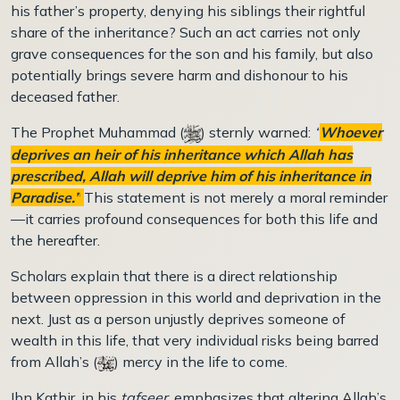
his father’s property, denying his siblings their rightful
share of the inheritance? Such an act carries not only
grave consequences for the son and his family, but also
potentially brings severe harm and dishonour to his
deceased father.
The Prophet Muhammad (
) sternly warned:
“
Whoever
deprives an heir of his inheritance which Allah has
prescribed, Allah will deprive him of his inheritance in
Paradise.”
This statement is not merely a moral reminder
—it carries profound consequences for both this life and
the hereafter.
Scholars explain that there is a direct relationship
between oppression in this world and deprivation in the
next. Just as a person unjustly deprives someone of
wealth in this life, that very individual risks being barred
from Allah’s (
) mercy in the life to come.
Ibn Kathir, in his
tafseer
, emphasizes that altering Allah’s