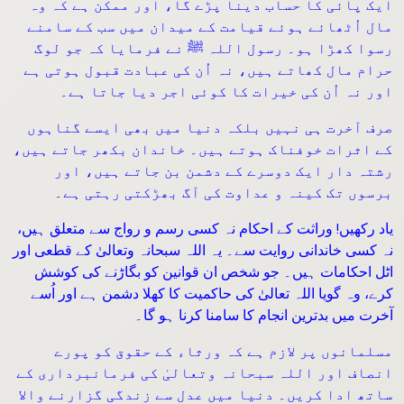
ایک پائی کا حساب دینا پڑے گا، اور ممکن ہے کہ وہ
مال اُٹھائے ہوئے قیامت کے میدان میں سب کے سامنے
رسوا کھڑا ہو۔ رسول اللہ ﷺ نے فرمایا کہ جو لوگ
حرام مال کھاتے ہیں، نہ اُن کی عبادت قبول ہوتی ہے
اور نہ اُن کی خیرات کا کوئی اجر دیا جاتا ہے۔
صرف آخرت ہی نہیں بلکہ دنیا میں بھی ایسے گناہوں
کے اثرات خوفناک ہوتے ہیں۔ خاندان بکھر جاتے ہیں،
رشتہ دار ایک دوسرے کے دشمن بن جاتے ہیں، اور
برسوں تک کینہ و عداوت کی آگ بھڑکتی رہتی ہے۔
یاد رکھیں! وراثت کے احکام نہ کسی رسم و رواج سے متعلق ہیں،
نہ کسی خاندانی روایت سے۔ یہ اللہ سبحانہ وتعالیٰ کے قطعی اور
اٹل احکامات ہیں۔ جو شخص ان قوانین کو بگاڑنے کی کوشش
کرے، وہ گویا اللہ تعالیٰ کی حاکمیت کا کھلا دشمن ہے اور اُسے
آخرت میں بدترین انجام کا سامنا کرنا ہو گا۔
مسلمانوں پر لازم ہے کہ ورثاء کے حقوق کو پورے
انصاف اور اللہ سبحانہ وتعالیٰ کی فرمانبرداری کے
ساتھ ادا کریں۔ دنیا میں عدل سے زندگی گزارنے والا