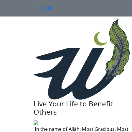
Skip to main content
User account menu
Log in
Live Your Life to Benefit
Others
In the name of Allāh, Most Gracious, Most