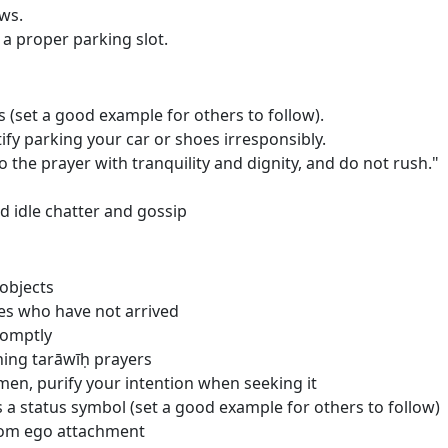
ows.
 a proper parking slot.
 (set a good example for others to follow).
tify parking your car or shoes irresponsibly.
to the prayer with tranquility and dignity, and do not rush."
id idle chatter and gossip
objects
ves who have not arrived
romptly
ning tarāwī
ḥ
prayers
 men, purify your intention when seeking it
s a status symbol (set a good example for others to follow)
rom ego attachment