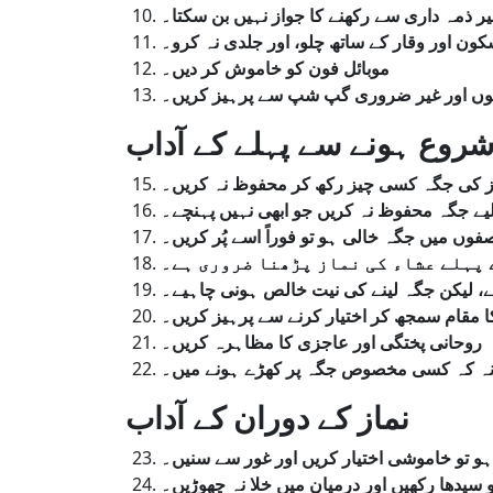
غیر ذمہ داری سے رکھنے کا جواز نہیں بن سکتا۔
موبائل
فون
کو
خاموش
کر
دیں۔
توں
اور
غیر
ضروری
گپ
شپ
سے
پرہیز
کریں۔
شروع ہونے سے پہلے کے آداب
ز
کی
جگہ
کسی
چیز
رکھ
کر
محفوظ
نہ
کریں۔
یے
جگہ
محفوظ
نہ
کریں
جو
ابھی
نہیں
پہنچے۔
فوں
میں
جگہ
خالی
ہو
تو
فوراً
اسے
پُر
کریں۔
پہلے
عشاء
کی
نماز
پڑھنا
ضروری
ہے۔
ے
لیکن
جگہ
لینے
کی
نیت
خالص
ہونی
چاہیے۔
ا
مقام
سمجھ
کر
اختیار
کرنے
سے
پرہیز
کریں۔
روحانی
پختگی
اور
عاجزی
کا
مظاہرہ
کریں۔
ہ
کہ
کسی
مخصوص
جگہ
پر
کھڑے
ہونے
میں۔
نماز کے دوران کے آداب
ہو
تو
خاموشی
اختیار
کریں
اور
غور
سے
سنیں۔
سیدھا
رکھیں
اور
درمیان
میں
خلا
نہ
چھوڑیں۔