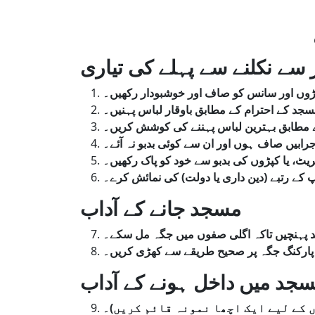
 سے نکلنے سے پہلے کی تیاری
ڑوں
اور
سانس
کو
صاف
اور
خوشبودار
رکھیں۔
سجد
کے
احترام
کے
مطابق
باوقار
لباس
پہنیں۔
مطابق
بہترین
لباس
پہننے
کی
کوشش
کریں۔
رابیں
صاف
ہوں
اور
ان
سے
کوئی
بدبو
نہ
آئے۔
ریٹ
یا
کپڑوں
کی
بدبو
سے
خود
کو
پاک
رکھیں۔
کرے۔
نمائش
کی
)
دولت
یا
داری
دین
(
رتبے
کے
پ
مسجد جانے کے آداب
پہنچیں
تاکہ
اگلی
صفوں
میں
جگہ
مل
سکے۔
ب پارکنگ جگہ پر صحیح طریقے سے کھڑی کریں۔
جد میں داخل ہونے کے آداب
۔
)
کریں
قائم
نمونہ
اچھا
ایک
لیے
کے