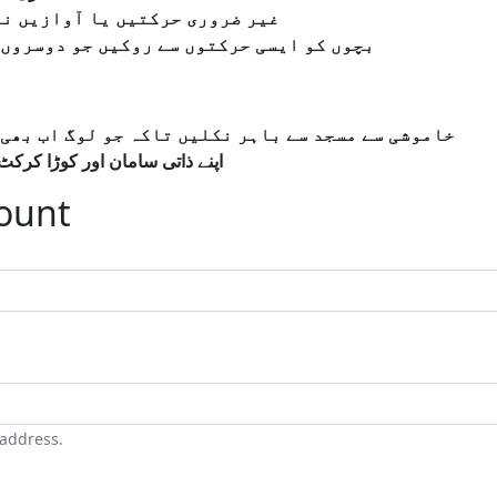
غیر
ضروری
حرکتیں
یا
آوازیں
نہ
بچوں
کو
ایسی
حرکتوں
سے
روکیں
جو
دوسروں
خاموشی
سے
مسجد
سے
باہر
نکلیں
تاکہ
جو
لوگ
اب
بھی
اپنے
ذاتی
سامان
اور
کوڑا
کرکٹ
count
 address.