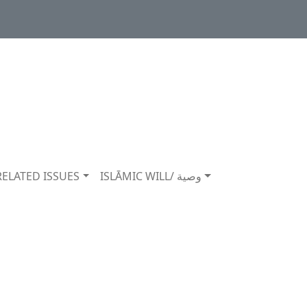
RELATED ISSUES
ISLĀMIC WILL/ وصية