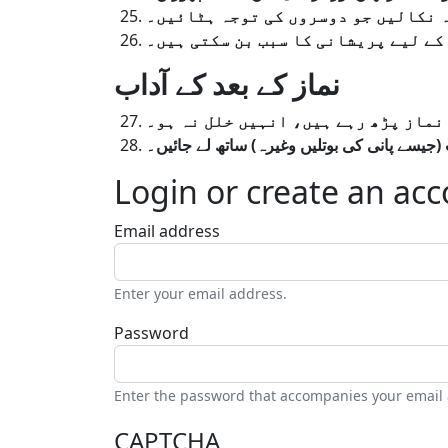
نکالیں
جو
دوسروں
کی
توجہ
ہٹائیں۔
کے
لیے
پریشانی
کا
سبب
بن
سکتی
ہیں۔
نماز کے بعد کے آداب
نماز
پڑھ
رہے
ہیں،
انہیں
خلل
نہ
ہو۔
جائیں۔
لے
ساتھ
)
وغیرہ
بوتلیں
کی
پانی
جیسے
(
Login or create an ac
Email address
Enter your email address.
Password
Enter the password that accompanies your email
CAPTCHA