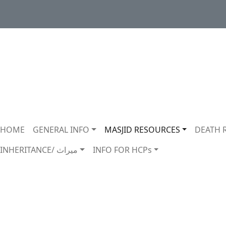
Main navigation
HOME
GENERAL INFO
MASJID RESOURCES
DEATH 
INHERITANCE/ ميراث
INFO FOR HCPs