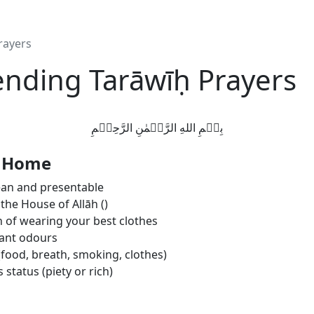
rayers
tending Tarāwīḥ Prayers
بِسۡمِ اللهِ الرَّحۡمٰنِ الرَّحِيۡمِ
g Home
lean and presentable
the House of Allāh (
)
of wearing your best clothes
sant odours
(food, breath, smoking, clothes)
status (piety or rich)