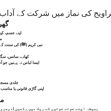
راویح کی نماز میں شرکت کے آداب
گھر
اپنے
جسم،
کپ
م
کے
سنت
کی
)
ﷺ
(
کریم
نبی
ج
کھانے،
سانس،
سگ،
ایسا
لباس
نہ
پہنیں
جو
آ
جلدی
مسجد
اپنی گاڑی قانونی یا مناس
مس
دوسروں
(
رکھیں
میں
ریک
کے
جوتوں
جوتے
اپنے
ہمیشہ