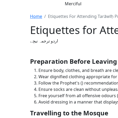
Merciful
Home
Etiquettes For Attending Tarāwīḥ P
Etiquettes for At
اردو ترجمہ نیچے
Preparation Before Leavin
Ensure body, clothes, and breath are c
Wear dignified clothing appropriate for 
Follow the Prophet's (
) recommendation 
Ensure socks are clean without unplea
Free yourself from all offensive odours 
Avoid dressing in a manner that displays 
Travelling to the Mosque