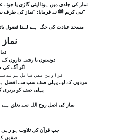
نماز کی جلدی میں ہونا اپنی گاڑی یا جوتے 
نبی کریم ﷺ نے فرمایا: "نماز کی طرف سکون اور وقار کے ساتھ چلو، اور جلدی نہ کرو۔"
مسجد
عبادت
کی
جگہ
ہے،
لہٰذا
فضول
با
نماز 
نما
دوستوں
یا
رشتہ
داروں
کے
ل
اگر
آگے
کی
ص
تراویح
میں
شامل
ہونے
سے
مردوں
کے
لیے
پہلی
صف
سب
سے
افضل
ہ،
پہلی
صف
کو
برتری
ک
نماز
کی
اصل
روح
اللہ
سے
تعلق
ہے،
ن
جب
قرآن
کی
تلاوت
ہو
رہی
صفوں
کو