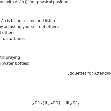
n with Allāh (
), not physical position
ān is being recited and listen
y adjusting yourself not others
t others
f disturbance
ill praying
(water bottles)
Etiquettes for Attendin
_____________________________________________
بِسۡمِ اللهِ الرَّحۡمٰنِ الرَّحِيۡمِ