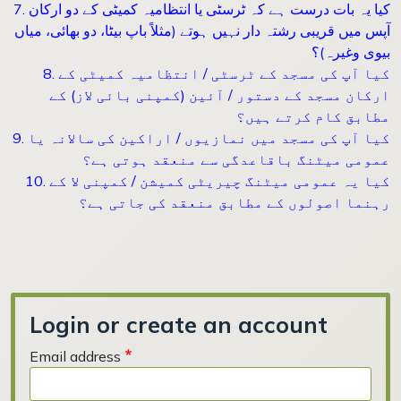
7. کیا یہ بات درست ہے کہ ٹرسٹی یا انتظامیہ کمیٹی کے دو ارکان
آپس میں قریبی رشتہ دار نہیں ہوتے (مثلاً باپ بیٹا، دو بھائی، میاں
بیوی وغیرہ)؟
8. کیا آپ کی مسجد کے ٹرسٹی / انتظامیہ کمیٹی کے
ارکان مسجد کے دستور / آئین (کمپنی بائی لاز) کے
مطابق کام کرتے ہیں؟
9. کیا آپ کی مسجد میں نمازیوں / اراکین کی سالانہ یا
عمومی میٹنگ باقاعدگی سے منعقد ہوتی ہے؟
10. کیا یہ عمومی میٹنگ چیریٹی کمیشن / کمپنی لا کے
رہنما اصولوں کے مطابق منعقد کی جاتی ہے؟
Login or create an account
Email address