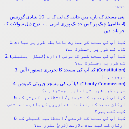
ہیں۔
اپنی مسجد کے بارے میں جاننے کے لیے کہ یہ 10 بنیادی گورننس
(انتظامی) چیک پر کس حد تک پوری اترتی ہے، درج ذیل سوالات کے
جوابات دیں:
1. کیا آپ کی مسجد کی عمارت باضابطہ طور پر عبادت
گاہ کے طور پر رجسٹرڈ ہے؟
2. کیا آپ کی مسجد کسی قانونی ادارے (لیگل اینٹیٹی)
کے طور پر رجسٹرڈ ہے؟
3. کیا آپ کی مسجد کا تحریری دستور / آئین (Constitution)
موجود ہے؟
4. کیا آپ کی مسجد چیریٹی کمیشن (Charity Commission)
میں بطور خیراتی ادارہ رجسٹرڈ ہے؟
5. کیا آپ کی مسجد کے ٹرسٹی / انتظامیہ کمیٹی کے
ارکان مسجد کے باقاعدہ نمازیوں کی جانب سے منتخب
کیے گئے ہیں؟
6. کیا آپ کی مسجد کے ٹرسٹی / انتظامیہ کمیٹی کے
ارکان کے لیے مدتِ ملازمت (ٹرم) مقرر ہے؟