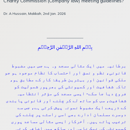
Charity Commission (Company law) meeting guidelines?
Dr. A Hussain, Makkah, 2nd Jan. 2026
_____________________
بِسۡمِ اللهِ الرَّحۡمٰنِ الرَّحِيۡمِ
برطانیہ میں ایک مثالی مسجد وہ ہے جس میں مضبوط
قانونی، نظم و نسق اور احتساب کا نظام موجود ہو جو
ملکی قوانین اور بہترین طریقۂ کار کے مطابق ہو،
تاکہ شفافیت اور کمیونٹی کی بھرپور شمولیت کو
فروغ دیا جا سکے- ایسی مسجد کی مؤثر انتظامیہ
شفافیت، سب کو ساتھ لے کر چلنے اور قانونی پابندی
کے ذریعے ایک مضبوط نمونہ پیش کرتی ہے، جس سے
دوسرے مسلمان ادارے بھی اسی راستے پر چلنے کی
ترغیب پاتے ہیں۔ آخرکار ایسی مثالی مساجد پوری
کمیونٹی کی نیک نامی اور ساکھ میں اضافہ کرتی