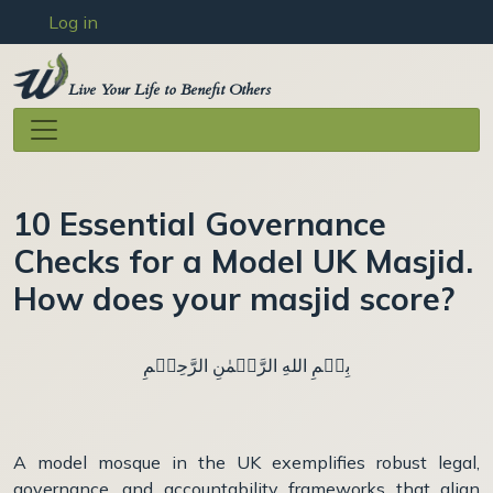
User account menu
Skip to main content
Log in
Live Your Life to Benefit Others
10 Essential Governance
Checks for a Model UK Masjid.
How does your masjid score?
بِسۡمِ اللهِ الرَّحۡمٰنِ الرَّحِيۡمِ
A model mosque in the UK exemplifies robust legal,
governance, and accountability frameworks that align