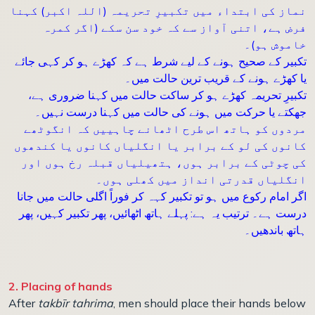
نماز کی ابتداء میں تکبیرِ تحریمہ (اللہ اکبر) کہنا
فرض ہے، اتنی آواز سے کہ خود سن سکے (اگر کمرہ
خاموش ہو)۔
تکبیر کے صحیح ہونے کے لیے شرط ہے کہ کھڑے ہو کر کہی جائے
یا کھڑے ہونے کے قریب ترین حالت میں۔
تکبیرِ تحریمہ کھڑے ہو کر ساکت حالت میں کہنا ضروری ہے،
جھکتے یا حرکت میں ہونے کی حالت میں کہنا درست نہیں۔
مردوں کو ہاتھ اس طرح اٹھانے چاہییں کہ انگوٹھے
کانوں کی لو کے برابر یا انگلیاں کانوں یا کندھوں
کی چوٹی کے برابر ہوں، ہتھیلیاں قبلہ رخ ہوں اور
انگلیاں قدرتی انداز میں کھلی ہوں۔
اگر امام رکوع میں ہو تو تکبیر کہہ کر فوراً اگلی حالت میں جانا
درست ہے۔ ترتیب یہ ہے: پہلے ہاتھ اٹھائیں، پھر تکبیر کہیں، پھر
ہاتھ باندھیں۔
2. Placing of hands
After
takbīr tahrima
, men should place their hands below