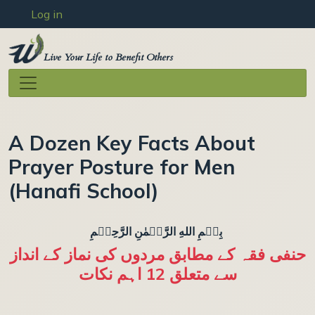
User account menu
Skip to main content
Log in
Live Your Life to Benefit Others
A Dozen Key Facts About
Prayer Posture for Men
(Hanafi School)
بِسۡمِ اللهِ الرَّحۡمٰنِ الرَّحِيۡمِ
حنفی فقہ کے مطابق مردوں کی نماز کے انداز
سے متعلق 12 اہم نکات