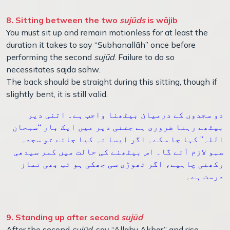
8. Sitting between the two
sujūds
is wājib
You must sit up and remain motionless for at least the
duration it takes to say “Subhanallāh” once before
performing the second
sujūd
. Failure to do so
necessitates sajda sahw.
The back should be straight during this sitting, though if
slightly bent, it is still valid.
دو سجدوں کے درمیان بیٹھنا واجب ہے۔ اتنی دیر
بیٹھے رہنا ضروری ہے جتنی دیر میں ایک بار “سبحان
اللہ” کہا جا سکے۔ اگر ایسا نہ کیا جائے تو سجدہ
سہو لازم آئے گا۔ اس بیٹھنے کی حالت میں کمر سیدھی
رکھنی چاہیے، اگر تھوڑی سی جھکی ہو تب بھی نماز
درست ہے۔
9. Standing up after second
sujūd
After the second
sujūd
, say “Allahu Akbar” and rise