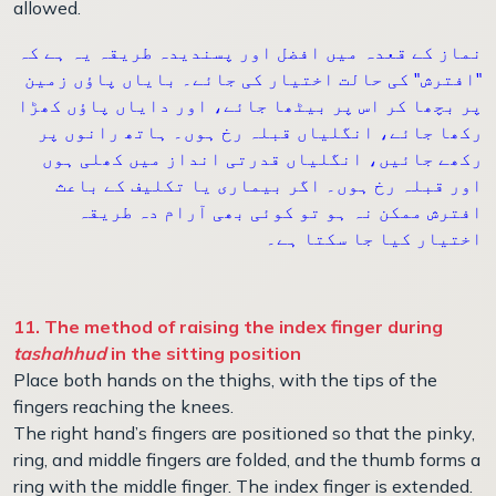
allowed.
نماز کے قعدہ میں افضل اور پسندیدہ طریقہ یہ ہے کہ
"افترش" کی حالت اختیار کی جائے۔ بایاں پاؤں زمین
پر بچھا کر اس پر بیٹھا جائے، اور دایاں پاؤں کھڑا
رکھا جائے، انگلیاں قبلہ رخ ہوں۔ ہاتھ رانوں پر
رکھے جائیں، انگلیاں قدرتی انداز میں کھلی ہوں
اور قبلہ رخ ہوں۔ اگر بیماری یا تکلیف کے باعث
افترش ممکن نہ ہو تو کوئی بھی آرام دہ طریقہ
اختیار کیا جا سکتا ہے۔
11. The method of raising the index finger during
tashahhud
in the sitting position
Place both hands on the thighs, with the tips of the
fingers reaching the knees.
The right hand’s fingers are positioned so that the pinky,
ring, and middle fingers are folded, and the thumb forms a
ring with the middle finger. The index finger is extended.