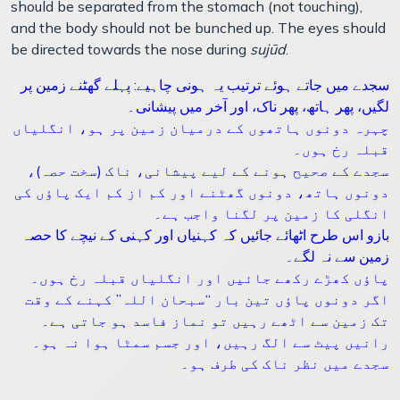
should be separated from the stomach (not touching),
and the body should not be bunched up. The eyes should
be directed towards the nose during
sujūd
.
سجدے میں جاتے ہوئے ترتیب یہ ہونی چاہیے: پہلے گھٹنے زمین پر
لگیں، پھر ہاتھ، پھر ناک، اور آخر میں پیشانی۔
چہرہ دونوں ہاتھوں کے درمیان زمین پر ہو، انگلیاں
قبلہ رخ ہوں۔
سجدے کے صحیح ہونے کے لیے پیشانی، ناک (سخت حصہ)،
دونوں ہاتھ، دونوں گھٹنے اور کم از کم ایک پاؤں کی
انگلی کا زمین پر لگنا واجب ہے۔
بازو اس طرح اٹھائے جائیں کہ کہنیاں اور کہنی کے نیچے کا حصہ
زمین سے نہ لگے۔
پاؤں کھڑے رکھے جائیں اور انگلیاں قبلہ رخ ہوں۔
اگر دونوں پاؤں تین بار “سبحان اللہ” کہنے کے وقت
تک زمین سے اٹھے رہیں تو نماز فاسد ہو جاتی ہے۔
رانیں پیٹ سے الگ رہیں، اور جسم سمٹا ہوا نہ ہو۔
سجدے میں نظر ناک کی طرف ہو۔