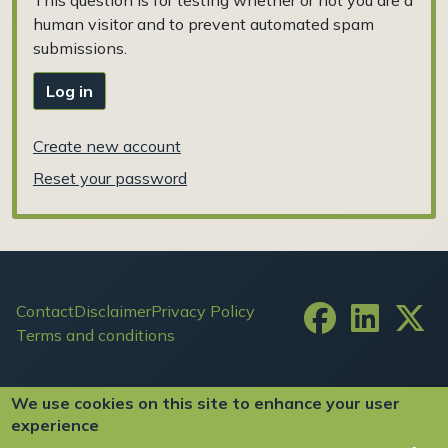
human visitor and to prevent automated spam
submissions.
Log in
Create new account
Reset your password
Footer
Contact
Disclaimer
Privacy Policy
Terms and conditions
User account menu
Log in
We use cookies on this site to enhance your user
experience