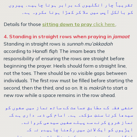
تقریباً چار انگلیوں کے برابر ہونا چاہیے۔ پیروں
کو بالکل آپس میں ملا کر کھڑا ہونا مکروہ ہے۔
Details for those
sitting down to pray
click here.
.
4. Standing in straight rows when praying in
jamaat
Standing in straight rows is
sunnah mu’akkadah
according to Hanafi
fiqh
. The imam bears the
responsibility of ensuring the rows are straight before
beginning the prayer. Heels should form a straight line,
not the toes. There should be no visible gaps between
individuals. The first row must be filled before starting the
second, then the third, and so on. It is
makrūh
to start a
new row while a space remains in the row ahead.
حنفی فقہ کے مطابق جماعت کے ساتھ نماز میں صفوں کو
سیدھا کرنا سنتِ مؤکدہ ہے۔ امام کی ذمہ داری ہے کہ
نماز شروع کرنے سے پہلے صفیں سیدھی کروائے۔
ایڑیوں کو ایک لائن میں رکھنا چاہیے، نہ کہ
انگلیوں کو۔ صفوں میں کوئی خلا باقی نہیں رہنا