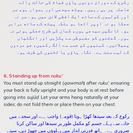
رکوع کے دوران دونوں پاؤں قیام کی حالت والے
فاصلہ پر ہی رہیں۔ پیٹھ سیدھی اور ہموار ہو، سر
اور کولہوں کے ساتھ ایک افقی لائن میں ہو۔ سر نہ
جھکا ہو نہ اوپر اٹھا ہو بلکہ پیٹھ کے ساتھ برابر
ہو۔ ٹانگیں سیدھی ہوں، کمان کی طرح جھکی ہوئی نہ
ہوں۔ گھٹنوں کو مضبوطی سے پکڑیں اور انگلیاں
پھیلائیں۔ کہنیوں کو جسم سے الگ رکھیں، جو مردوں
کے لیے سنت ہے۔ نگاہ پاؤں یا ٹخنوں کی طرف ہو۔
6. Standing up from
ruku‘
You must stand up straight (
qawmah
) after
ruku‘
, ensuring
your back is fully upright and your body is at rest before
going into
sujūd
. Let your arms hang naturally at your
sides; do not fold them or place them on your chest.
رکوع کے بعد سیدھا کھڑا ہونا (قومہ) واجب ہے، اور سجدے میں
جانے سے پہلے جسم کو مکمل طور پر سیدھا اور ساکن کرنا
ضروری ہے۔ ہاتھ قدرتی انداز میں پہلوؤں میں چھوڑ دیں، سینے