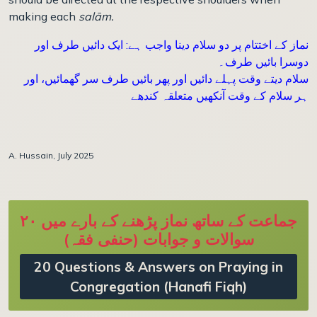
making each
salām.
نماز کے اختتام پر دو سلام دینا واجب ہے: ایک دائیں طرف اور
دوسرا بائیں طرف۔
سلام دیتے وقت پہلے دائیں اور پھر بائیں طرف سر گھمائیں، اور
ہر سلام کے وقت آنکھیں متعلقہ کندھے
A. Hussain, July 2025
جماعت کے ساتھ نماز پڑھنے کے بارے میں ۲۰
سوالات و جوابات (حنفی فقہ)
20 Questions & Answers on Praying in
Congregation (Hanafi Fiqh)