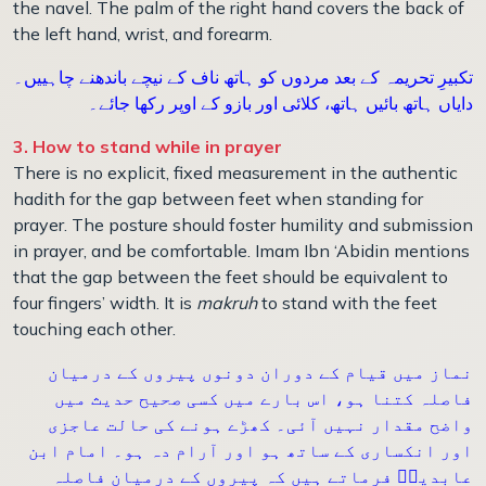
the navel. The palm of the right hand covers the back of
the left hand, wrist, and forearm.
تکبیرِ تحریمہ کے بعد مردوں کو ہاتھ ناف کے نیچے باندھنے چاہییں۔
دایاں ہاتھ بائیں ہاتھ، کلائی اور بازو کے اوپر رکھا جائے۔
3. How to stand while in prayer
There is no explicit, fixed measurement in the authentic
hadith for the gap between feet when standing for
prayer. The posture should foster humility and submission
in prayer, and be comfortable. Imam Ibn ‘Abidin mentions
that the gap between the feet should be equivalent to
four fingers’ width. It is
makruh
to stand with the feet
touching each other.
نماز میں قیام کے دوران دونوں پیروں کے درمیان
فاصلہ کتنا ہو، اس بارے میں کسی صحیح حدیث میں
واضح مقدار نہیں آئی۔ کھڑے ہونے کی حالت عاجزی
اور انکساری کے ساتھ ہو اور آرام دہ ہو۔ امام ابن
عابدینؒ فرماتے ہیں کہ پیروں کے درمیان فاصلہ