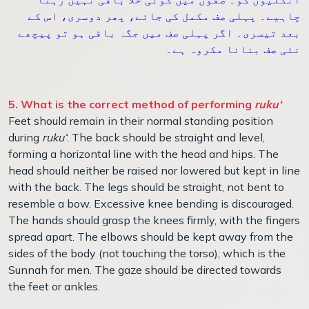
چاہیے۔ پہلی صف مکمل کی جائے، پھر دوسری، اس کے
بعد تیسری۔ اگر پہلی صف میں جگہ باقی ہو تو پیچھے
نئی صف بنانا مکروہ ہے۔
5. What is the correct method of performing
ruku‘
Feet should remain in their normal standing position
during
ruku‘
. The back should be straight and level,
forming a horizontal line with the head and hips. The
head should neither be raised nor lowered but kept in line
with the back. The legs should be straight, not bent to
resemble a bow. Excessive knee bending is discouraged.
The hands should grasp the knees firmly, with the fingers
spread apart. The elbows should be kept away from the
sides of the body (not touching the torso), which is the
Sunnah for men. The gaze should be directed towards
the feet or ankles.