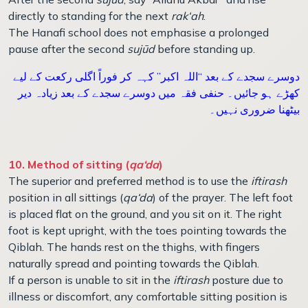
directly to standing for the next
rak‘ah
.
The Hanafi school does not emphasise a prolonged
pause after the second
sujūd
before standing up.
دوسرے سجدے کے بعد “اللہ اکبر” کہہ کر فوراً اگلی رکعت کے لیے
کھڑے ہو جائیں۔ حنفی فقہ میں دوسرے سجدے کے بعد زیادہ دیر
بیٹھنا ضروری نہیں۔
10. Method of sitting (
qa‘da
)
The superior and preferred method is to use the
iftirash
position in all sittings (
qa‘da
) of the prayer. The left foot
is placed flat on the ground, and you sit on it. The right
foot is kept upright, with the toes pointing towards the
Qiblah. The hands rest on the thighs, with fingers
naturally spread and pointing towards the Qiblah.
If a person is unable to sit in the
iftirash
posture due to
illness or discomfort, any comfortable sitting position is