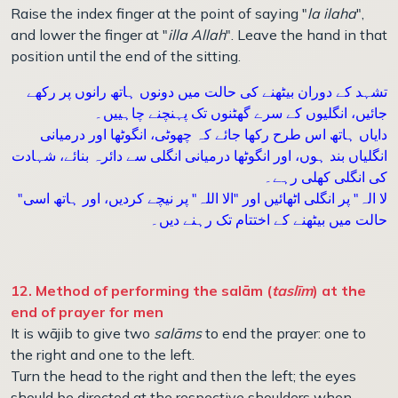
Raise the index finger at the point of saying "
la ilaha
",
and lower the finger at "
illa Allah
". Leave the hand in that
position until the end of the sitting.
تشہد کے دوران بیٹھنے کی حالت میں دونوں ہاتھ رانوں پر رکھے
جائیں، انگلیوں کے سرے گھٹنوں تک پہنچنے چاہییں۔
دایاں ہاتھ اس طرح رکھا جائے کہ چھوٹی، انگوٹھا اور درمیانی
انگلیاں بند ہوں، اور انگوٹھا درمیانی انگلی سے دائرہ بنائے، شہادت
کی انگلی کھلی رہے۔
"لا الہ" پر انگلی اٹھائیں اور "الا اللہ" پر نیچے کردیں، اور ہاتھ اسی
حالت میں بیٹھنے کے اختتام تک رہنے دیں۔
12. Method of performing the salām (
taslīm
) at the
end of prayer for men
It is wājib to give two
salāms
to end the prayer: one to
the right and one to the left.
Turn the head to the right and then the left; the eyes
should be directed at the respective shoulders when