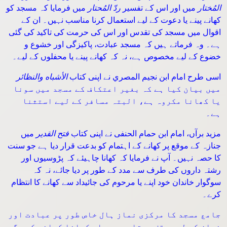
المُختار
میں اور اس کے تفسیر
ردّ المُحتار
میں فرمایا کہ مسجد کو
کھانے پینے یا دعوت کے لیے استعمال کرنا مناسب نہیں۔ ان کے
اقوال میں مسجد کی تقدس اور اس کی حرمت کی تاکید کی گئی
ہے۔ وہ فرماتے ہیں کہ مسجد عبادت، پاکیزگی اور خشوع و
خضوع کے لیے مخصوص ہے، نہ کہ کھانے پینے یا محفلوں کے لیے۔
اسی طرح امام ابن نجیم المصري نے اپنی کتاب
الأشباه والنظائر
میں بیان کیا ہے کہ بغیر اعتکاف کے مسجد میں سونا
یا کھانا مکروہ ہے، البتہ مسافر کے لیے استثنا
ہے۔
مزید برآں، امام ابن حمام الحنفی نے اپنی کتاب
فتح القدیر
میں
جنازہ کے موقع پر کھانے کے اہتمام کو بدعت قرار دیا ہے جو سنت
کا حصہ نہیں۔ آپ نے فرمایا کہ کھانا چاہیئے کہ پڑوسیوں اور
رشتہ داروں کی طرف سے مدد کے طور پر دیا جائے، نہ کہ
سوگوار خاندان خود اپنے یا مرحوم کی جائیداد سے کھانے کا انتظام
کرے۔
جامع مسجد کا مرکزی نماز ہال خاص طور پر عبادت اور
نماز کے لیے وقف ہوتا ہے۔ وہاں کھانا کھانے کی جگہ