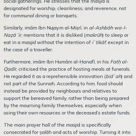
social gatherings. He stresses that the masjid is
designated for worship, cleanliness, and reverence, not
for communal dining or banquets.
Similarly, imām Ibn Nujaym al-Miṣrī, in
al-Ashbāh wa-l-
Naẓāʾir
, mentions that it is disliked (
makrūh
) to sleep or
eat in a masjid without the intention of
iʿtikāf
, except in
the case of a traveller.
Furthermore, imām Ibn Humām al-Ḥanafī, in his
Fatḥ al-
Qadīr
, criticised the practice of hosting meals at funerals.
He regarded it as a reprehensible innovation (
bidʿah
) and
not part of the Sunnah. According to him, food should
instead be provided by neighbours and relatives to
support the bereaved family, rather than being prepared
by the mourning family themselves, especially when
using their own resources or the deceased’s estate funds.
The main prayer hall of the masjid is specifically
consecrated for ṣalāh and acts of worship. Turning it into