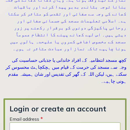
بنانا توجہ بٹانے، بدبو پیدا کرنے اور باقیات
کھانے کی وجہ سے صفائی اور تقدس کو متاثر کر سکتا
ہے۔ اسلامی تعلیمات مسجد کی جسمانی صفائی اور
روحانی پاکیزگی دونوں کو برقرار رکھنے پر زور
دیتی ہیں۔ اس لیے کھانے پینے کا انتظام عموماً
مسجد کے مخصوص اضافی کمروں یا علیحدہ ہالوں میں
ہونا چاہیے تاکہ نماز اور عبادت متاثر نہ ہوں۔
کچھ مسجد انتظامیہ کے افراد خاندانی یا جذباتی حساسیت کی
وجہ سے مسجد کی حرمت کے قیام میں ہچکچاہٹ محسوس کر
سکتے ہیں، لیکن اللہ کے گھر کی تقدیس اور شان ہمیشہ مقدم
ہونی چاہیے۔
Login or create an account
Email address