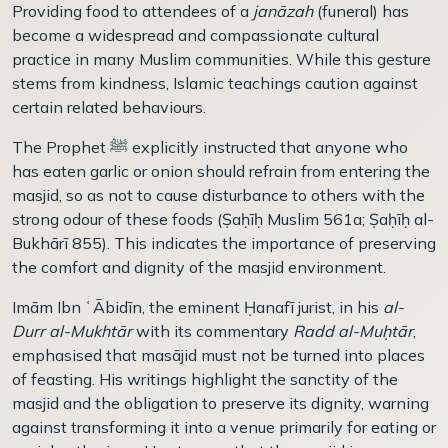
Providing food to attendees of a
janāzah
(funeral) has
become a widespread and compassionate cultural
practice in many Muslim communities. While this gesture
stems from kindness, Islamic teachings caution against
certain related behaviours.
The Prophet
ﷺ
explicitly instructed that anyone who
has eaten garlic or onion should refrain from entering the
masjid, so as not to cause disturbance to others with the
strong odour of these foods (Ṣaḥīḥ Muslim 561a; Ṣaḥīḥ al-
Bukhārī 855). This indicates the importance of preserving
the comfort and dignity of the masjid environment.
Imām Ibn ʿĀbidīn, the eminent Ḥanafī jurist, in his
al-
Durr al-Mukhtār
with its commentary
Radd al-Muḥtār
,
emphasised that masājid must not be turned into places
of feasting. His writings highlight the sanctity of the
masjid and the obligation to preserve its dignity, warning
against transforming it into a venue primarily for eating or