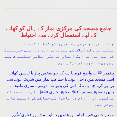
______________________________________________________
جامع مسجد کی مرکزی نماز کے ہال کو کھانے
کے لیے استعمال کرنے سے احتیاط
جنازہ کی مجلس میں حاضرین کو کھانا کھلانا
مسلمانوں کے اسلاف کی مہربانی اور روایتی حسنِ سلوک
کا حصہ ہے۔ یہ ایک احسان ہے مگر اسلامی تعلیمات بعض
رویوں سے خبردار کرتی ہیں۔
پیغمبر ﷺ نے واضح فرمایا ہے کہ جو شخص پیاز یا لہسن کھائے
اسے مسجد میں داخل ہونے یا جماعتِ نماز میں شریک ہونے سے
پرہیز کرنا چاہیے تاکہ اس کی بدبو سے دوسرے نمازی تکلیف نہ
۔ اس سے مسجد کے
۸۵۵)
ا؛ صحیح بخاری
۵۶۱
پائیں (صحیح مسلم
پاکیزہ اور آرام دہ ماحول کی حفاظت کی اہمیت ظاہر
ہوتی ہے۔
ممتاز حنفی فقیہ امام ابن عابدین نے اپنے مشہور فتاویٰ
الدُّرر