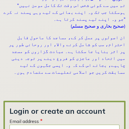
"تم میں سے کوئی شخص اس وقت تک کامل مومن نہیں
ہوسکتا جب تک وہ اپنے بھائی کے لیے وہی پسند نہ کرے
جو وہ اپنے لیے پسند کرتا ہے۔"
(صحیح بخاری و صحیح مسلم)
ان اصولوں پر عمل کر کے، مساجد کا ماحول قابل
احترام، سب کو شامل کرنے والا، اور روحانی طور پر
پر اثر بنایا جا سکتا ہے۔ عبادت گزاروں کو مسجد
میں اتحاد اور عاجزی کو فروغ دینے پر توجہ دینی
چاہیے، بجائے اس کے کہ وہ ایسی جگہوں کے لیے
مسابقت کریں جو اسلامی تعلیمات سے متصادم ہوں۔
Login or create an account
Email address