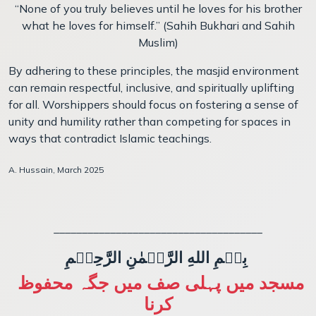
“None of you truly believes until he loves for his brother
what he loves for himself.” (Sahih Bukhari and Sahih
Muslim)
By adhering to these principles, the masjid environment
can remain respectful, inclusive, and spiritually uplifting
for all. Worshippers should focus on fostering a sense of
unity and humility rather than competing for spaces in
ways that contradict Islamic teachings.
A. Hussain, March 2025
_____________________________________
بِسۡمِ اللهِ الرَّحۡمٰنِ الرَّحِيۡمِ
مسجد میں پہلی صف میں جگہ محفوظ
کرنا