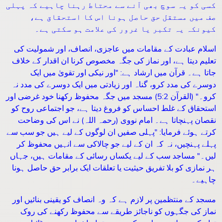
کسی کو یہ سوچ بھی آنے سے محتاط رہنا چاہیے کہ پہلی
صف میں مستقل حق حاصل ہونا اس کا استحقاق ہے،
کیونکہ یہ تکبر یا غرور کی علامت ہو سکتی ہے۔
اسلام عبادت کے مقامات میں عاجزی، انصاف، اور شمولیت کی
تعلیم دیتا ہے، اور نماز کی جگہ مخصوص کرنا ان اقدار کے خلاف
جاتا ہے۔ قرآن میں ارشاد ہے: "اور نیکی اور تقویٰ میں ایک
دوسرے کی مدد کرو، گناہ اور زیادتی میں ایک دوسرے کی مدد نہ
کرو۔" (القرآن 5:2) مسجد میں جگہ محفوظ رکھنا خود غرضی اور
استحقاق کے غلط احساس کو فروغ دیتا ہے، جو اجتماعی روح کو
نقصان پہنچاتا ہے۔ امام نووی (رحمہ اللہ) نے اس کی وضاحت
کرتے ہوئے فرمایا: "پہلی صفیں ان لوگوں کے لیے ہیں جو سب سے
پہلے پہنچیں، نہ کہ ان کے لیے جو چالاکی سے انہیں محفوظ کر
لیں۔" مساجد سب کے لیے یکساں رسائی کے مقامات ہیں، جہاں
ہر نمازی کو بلا تفریق حیثیت یا تعلقات ایک برابر حق حاصل ہونا
چاہیے۔
مسجد کے منتظمین پر لازم ہے کہ وہ انصاف کو یقینی بنائیں اور
نماز کی جگہوں کو ناجائز طریقے سے محفوظ رکھنے کی روک