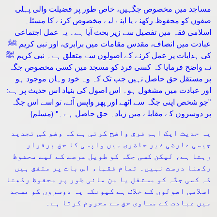
مساجد میں مخصوص جگہیں، خاص طور پر فضیلت والی پہلی
صفوں کو محفوظ رکھنے یا اپنے لیے مخصوص کرنے کا مسئلہ
اسلامی فقہ میں تفصیل سے زیر بحث آیا ہے۔ یہ عمل اجتماعی
عبادت میں انصاف، مقدس مقامات میں برابری، اور نبی کریم ﷺ
کی ہدایات پر عمل کرنے کے اصولوں سے متعلق ہے۔ نبی کریم ﷺ
نے واضح فرمایا کہ کسی فرد کو مسجد میں کسی مخصوص جگہ
پر مستقل حق حاصل نہیں جب تک کہ وہ خود وہاں موجود ہو
اور عبادت میں مشغول ہو۔ اس اصول کی بنیاد اس حدیث پر ہے:
"جو شخص اپنی جگہ سے اٹھے اور پھر واپس آئے، تو اسے اس جگہ
پر دوسروں کے مقابلے میں زیادہ حق حاصل ہے۔" (مسلم)
یہ حدیث ایک اہم فرق واضح کرتی ہے کہ وضو کی تجدید
جیسی عارضی غیر حاضری میں واپسی کا حق برقرار
رہتا ہے، لیکن کسی جگہ کو طویل عرصے کے لیے محفوظ
رکھنا درست نہیں۔ تمام فقہاء اس بات پر متفق ہیں
کہ کسی جگہ کو مستقل یا من مانی طور پر محفوظ رکھنا
اسلامی اصولوں کے خلاف ہے کیونکہ یہ دوسروں کو مسجد
میں عبادت کے مساوی حق سے محروم کرتا ہے۔