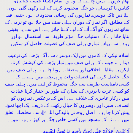
تھام کریں۔ انہیں چاہیے کہ وہ وہ تمام اشیاء جیسے چٹائیاں،
کتابیں یا کرسیاں، جو جگہ محفوظ کرنے کے لیے رکھی گئی ہوں،
ہٹا دیں تاکہ دوسرے نمازیوں کی رسائی محدود نہ ہو۔ حنفی فقہ
کے مطابق، اگر نماز کے دوران پہلی صف میں خلا ہو، تو نرمی کے
ساتھ نمازیوں کو آگے آنے کے لیے کہنا جائز ہے۔ اس سے یہ یقینی
بنایا جاتا ہے کہ دستیاب جگہ مؤثر طریقے سے استعمال ہو اور
زیادہ سے زیادہ نمازی پہلی صف کی فضیلت حاصل کر سکیں۔
اسلام نیکی کے کاموں میں ایک دوسرے سے آگے بڑھنے کی ترغیب
دیتا ہے، جیسے کہ پہلی صف میں نماز پڑھنے کی کوشش کرنا،
لیکن یہ مقابلہ اخلاقی اور منصفانہ ہونا چاہیے۔ پہلی صف میں
جگہ حاصل کرنے کی فضیلت وقت پر پہنچنے میں ہے، نہ کہ
کسی نامناسب طریقے سے جگہ محفوظ کر لینے میں۔ پہلی صف
کو کسی عزت یا برتری کے نشان کے طور پر اختیار کرنا عبادت
میں درکار عاجزی کے خلاف ہے۔ اس کے برعکس، نمازیوں کو
انصاف، صبر، اور دوسروں کا خیال رکھنے کے ذریعے ایک اچھا نمونہ
پیش کرنا چاہیے۔ اصل روحانی بالیدگی اللہ ﷻ سے مخلصانہ تعلق
میں ہے، نہ کہ مسجد میں کسی خاص جگہ پر کھڑے ہونے میں۔
لَا يُؤْمِنُ أَحَدُكُمْ حَتَّى يُحِبَّ لِأَخِيهِ مَا يُحِبُّ لِنَفْسِهِ