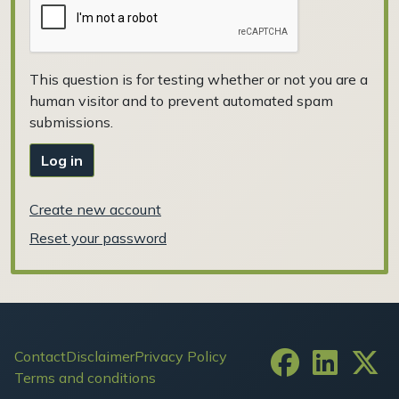
This question is for testing whether or not you are a
human visitor and to prevent automated spam
submissions.
Log in
Create new account
Reset your password
Footer
Contact
Disclaimer
Privacy Policy
Terms and conditions