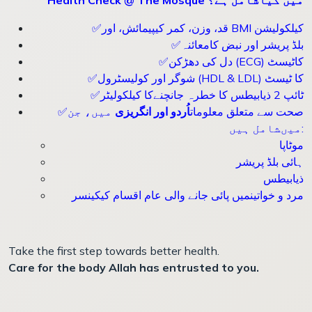
✅قد، وزن، کمر کیپیمائش، اور BMI کیلکولیشن
✅بلڈ پریشر اور نبض کامعائنہ
✅دل کی دھڑکن (ECG) کاٹیسٹ
✅شوگر اور کولیسٹرول (HDL & LDL) کا ٹیسٹ
✅ٹائپ 2 ذیابیطس کا خطرہ جانچنےکا کیلکولیٹر
✅صحت سے متعلق معلومات
اُردو اور انگریزی
میں، جن
میںشامل ہیں:
موٹاپا
ہائی بلڈ پریشر
ذیابیطس
مرد و خواتینمیں پائی جانے والی عام اقسام کیکینسر
Take the first step towards better health.
Care for the body Allah has entrusted to you.
------------------------------------------------------------