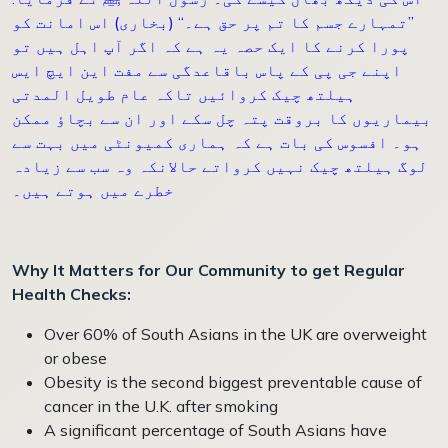
’’تمہارے جسم کا تم پر حق ہے۔‘‘ (بخاری) اس امانت کو
پورا کرنے کا ایک حصہ یہ ہے کہ اگر آپ اہل ہیں تو
اپنے جی پی کے پاس باقاعدگی سے مفت این ایچ ایس
ہیلتھ چیک کروائیں تاکہ عام طویل المدتی
بیماریوں کا بروقت پتہ چل سکے اور ان سے بچاؤ ممکن
ہو۔ افسوس کی بات ہے کہ ہماری کمیونٹی میں بہت سے
لوگ ہیلتھ چیک نہیں کرواتے حالانکہ وہ سب سے زیادہ
خطرے میں ہوتے ہیں۔
Why It Matters for Our Community to get Regular
Health Checks:
Over 60% of South Asians in the UK are overweight
or obese
Obesity is the second biggest preventable cause of
cancer in the U.K. after smoking
A significant percentage of South Asians have