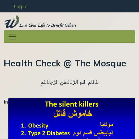
User account menu
Skip to main content
Log in
Live Your Life to Benefit Others
Health Check @ The Mosque
بِسۡمِ اللهِ الرَّحۡمٰنِ الرَّحِيۡمِ
In