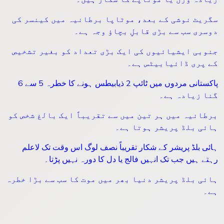
سگریٹ نوشی کے بعد، موٹاپا برطانیہ میں کینسر کی
دوسری سب سے بڑی قابلِ بچاؤ وجہ ہے۔
جنوبی ایشیائیوں کی ایک بڑی تعداد کو بغیر تشخیص
کے پری ڈائیابیٹس ہے۔
پاکستانی مردوں میں ٹائپ 2 ذیابیطس ہونے کا خطرہ 5 سے 6
گنا زیادہ ہے۔
برطانیہ میں ہر تین میں سے تقریباً ایک بالغ شخص کو
ہائی بلڈ پریشر ہوتا ہے۔
ہائی بلڈ پریشر کے شکار تقریباً نصف لوگ اس وقت تک لاعلم
رہتے ہیں جب تک انہیں فالج یا دل کا دورہ نہیں پڑتا۔
ہائی بلڈ پریشر دنیا بھر میں موت کا سب سے بڑا خطرہ
ہے۔