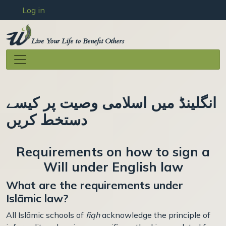
User account menu
Skip to main content
Log in
Live Your Life to Benefit Others
انگلینڈ میں اسلامی وصیت پر کیسے
دستخط کریں
Requirements on how to sign a
Will under English law
What are the requirements under
Islāmic law?
All Islāmic schools of
fiqh
acknowledge the principle of