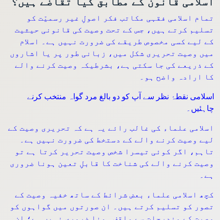
اسلامی قانون کے مطابق کیا تقاضے ہیں؟
تمام اسلامی فقہی مکاتب فکر اصولِ غیر رسمیّت کو
تسلیم کرتے ہیں، جس کے تحت وصیت کی قانونی حیثیت
کے لیے کسی مخصوص طریقے کی ضرورت نہیں ہے۔ اسلام
میں وصیت تحریری شکل میں، زبانی طور پر یا اشاروں
کے ذریعے کی جا سکتی ہے، بشرطیکہ وصیت کرنے والے
کا ارادہ واضح ہو۔
اسلامی نقطۂ نظر سے آپ کو دو بالغ مرد گواہ منتخب کرنے
چاہئیں۔
اسلامی علماء کی غالب رائے یہ ہے کہ تحریری وصیت کے
لیے وصیت کرنے والے کے دستخط کی ضرورت نہیں ہے۔
تاہم، اگر کوئی تیسرا شخص وصیت تحریر کرتا ہے تو
وصیت کرنے والے کی شناخت کا قابلِ تعین ہونا ضروری
ہے۔
کچھ اسلامی علماء بعض شرائط کے ساتھ خفیہ وصیت کے
تصور کو تسلیم کرتے ہیں۔ ان صورتوں میں گواہوں کو
وصیت کے مندرجات سے واقف ہونا ضروری نہیں ہے؛ ان