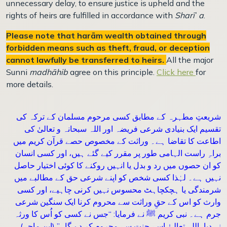
unnecessary delay, to ensure justice is upheld and the
rights of heirs are fulfilled in accordance with
Sharī
ʿ
a
.
Please note that harām wealth obtained through
forbidden means such as theft, fraud, or deception
cannot lawfully be transferred to heirs.
All the major
Sunni
madhāhib
agree on this principle.
Click here
for
more details.
شریعتِ مطہرہ کے مطابق کسی مرحوم مسلمان کے ترکہ کی
تقسیم ایک بنیادی شرعی فریضہ اور اللہ سبحانہ و تعالیٰ کی
اطاعت کا تقاضا ہے۔ وراثت کے مخصوص حصے قرآن کریم میں
براہِ راست الہامی طور پر مقرر کیے گئے ہیں، اور کسی انسان
کو ان حصوں میں رد و بدل یا انہیں روکنے کا کوئی اختیار حاصل
نہیں ہے۔ لہٰذا کسی شخص کو اپنے شرعی حق کے مطالبے میں
شرمندگی یا ہچکچاہٹ محسوس نہیں کرنی چاہیے، اور کسی
وارث کو اس کے حقِ وراثت سے محروم کرنا ایک سنگین شرعی
جرم ہے۔ نبی کریم ﷺ نے فرمایا: “جس نے کسی کو اُس کا ورثہ
نہ دیا، اللہ تعالیٰ اسے جنت سے محروم کر دے گا۔” (ابن ماجہ)۔