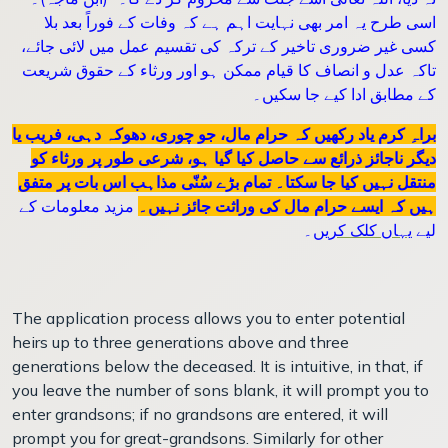
اسی طرح یہ امر بھی نہایت اہم ہے کہ وفات کے فوراً بعد بلا
کسی غیر ضروری تاخیر کے ترکہ کی تقسیم عمل میں لائی جائے،
تاکہ عدل و انصاف کا قیام ممکن ہو اور ورثاء کے حقوق شریعت
کے مطابق ادا کیے جا سکیں۔
براہِ کرم یاد رکھیں کہ حرام مال، جو چوری، دھوکہ دہی، فریب یا
دیگر ناجائز ذرائع سے حاصل کیا گیا ہو، شرعی طور پر ورثاء کو
منتقل نہیں کیا جا سکتا۔ تمام بڑے سُنّی مذاہب اس بات پر متفق
ہیں کہ ایسے حرام مال کی وراثت جائز نہیں۔
مزید معلومات کے
لیے
یہاں کلک کریں
۔
The application process allows you to enter potential
heirs up to three generations above and three
generations below the deceased. It is intuitive, in that, if
you leave the number of sons blank, it will prompt you to
enter grandsons; if no grandsons are entered, it will
prompt you for great-grandsons. Similarly for other