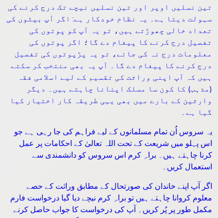
تین نسلیں اوپر اور تین نسلیں نیچے تک درج کرنے کی
سہولت دیتا ہے۔ یہ نظام خودکار ہے: اگر آپ بیٹوں کی
تعداد خالی چھوڑتے ہیں، تو یہ آپ کو پوتوں کی
تفصیل درج کرنے کا پیغام دے گا؛ اگر پوتوں کی
معلومات درج نہ کی جائے، تو یہ پڑپوتوں کی تفصیل
درج کرنے کا پیغام دے گا۔ آپ یہ بھی منتخب کر سکتے
ہیں کہ آپ اپنی وراثت کی تقسیم کے لیے اسلامی فقہ
(مذہب) کا کون سا مسلک اپنانا چاہتے ہیں۔ دیگر
وارثین کے بارے میں بھی یہی طریقہ کار اختیار کیا
گیا ہے۔
یہ سروس اُن تمام مسلمانوں کے لیے فراہم کی جا رہی ہے جو
اس پہلو میں شریعت کے تحت اللہ تعالیٰ کے احکامات پر عمل
کرنا چاہتے ہیں۔ براہِ کرم اس سروس کو دانشمندی سے
استعمال کریں۔
اگر آپ اپنے خاندان کی صورتحال کے مطابق وراثت کے حصے
معلوم کروانا چاہتے ہیں تو براہِ کرم نیچے دیا گیا درخواست فارم
مکمل طور پر پُر کریں۔ آپ کی درخواست کا جواب حاصل کرنے