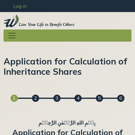
User account menu
Skip to main content
Log in
Live Your Life to Benefit Others
Application for Calculation of
Inheritance Shares
بِسۡمِ اللهِ الرَّحۡمٰنِ الرَّحِيۡمِ
Application for Calculation of