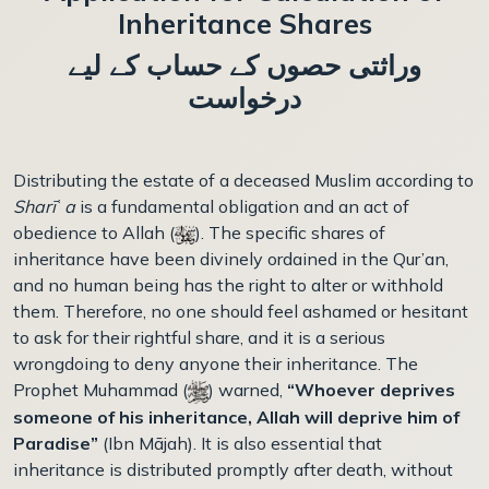
Inheritance Shares
وراثتی حصوں کے حساب کے لیے
درخواست
Distributing the estate of a deceased Muslim according to
Sharī
ʿ
a
is a fundamental obligation and an act of
obedience to Allah (
). The specific shares of
inheritance have been divinely ordained in the Qur’an,
and no human being has the right to alter or withhold
them. Therefore, no one should feel ashamed or hesitant
to ask for their rightful share, and it is a serious
wrongdoing to deny anyone their inheritance. The
Prophet Muhammad (
) warned,
“Whoever deprives
someone of his inheritance, Allah will deprive him of
Paradise”
(Ibn Mājah). It is also essential that
inheritance is distributed promptly after death, without